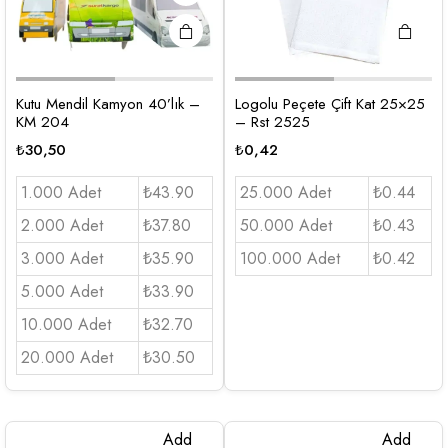
Kutu Mendil Kamyon 40’lık –
Logolu Peçete Çift Kat 25×25
KM 204
– Rst 2525
₺
30,50
₺
0,42
1.000 Adet
₺43.90
25.000 Adet
₺0.44
2.000 Adet
₺37.80
50.000 Adet
₺0.43
3.000 Adet
₺35.90
100.000 Adet
₺0.42
5.000 Adet
₺33.90
10.000 Adet
₺32.70
20.000 Adet
₺30.50
Add
Add