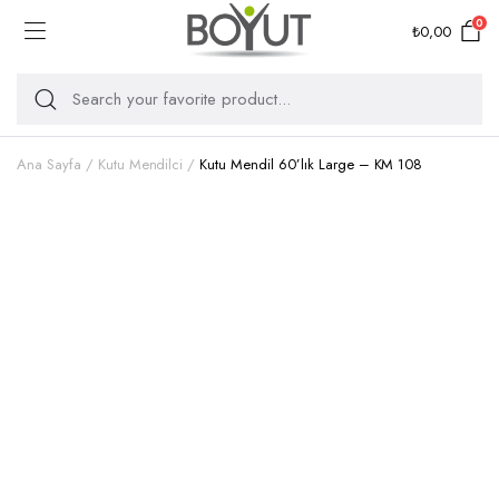
0
₺
0,00
Ana Sayfa
Kutu Mendilci
Kutu Mendil 60’lık Large – KM 108