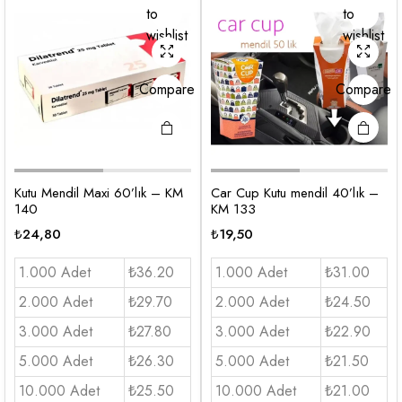
to
to
wishlist
wishlist
Compare
Compare
Kutu Mendil Maxi 60’lık – KM
Car Cup Kutu mendil 40’lık –
140
KM 133
₺
24,80
₺
19,50
1.000 Adet
₺36.20
1.000 Adet
₺31.00
2.000 Adet
₺29.70
2.000 Adet
₺24.50
3.000 Adet
₺27.80
3.000 Adet
₺22.90
5.000 Adet
₺26.30
5.000 Adet
₺21.50
10.000 Adet
₺25.50
10.000 Adet
₺21.00