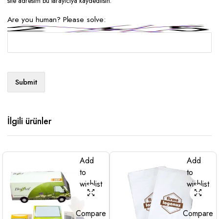
site adresim bu tarayıcıya kaydedilsin.
Are you human? Please solve:
İlgili ürünler
Add
Add
to
to
wishlist
wishlist
Compare
Compare