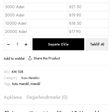
3000 Adet
₺21.50
5000 Adet
₺19.90
10000 Adet
₺18.50
20000 Adet
₺17.90
Kutu
Sepete Ekle
Teklif Al
Mendil
60’lık
Large
Share this Product
Add to wishlist
-
KM
SKU:
KM 108
108
Category:
quantity
Kutu Mendilci
Tags:
kutu mendil
,
mendil
Açıklama
Değerlendirmeler (0)