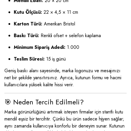
Mendil Ebatı:
20 × 20 cm
Kutu Ölçüsü:
22 × 4,5 × 11 cm
Karton Türü:
Amerikan Bristol
Baskı Türü:
Renkli ofset + selefon kaplama
Minimum Sipariş Adedi:
1.000
Teslim Süresi:
15 iş günü
Geniş baskı alanı sayesinde, marka logonuzu ve mesajınızı
net bir şekilde yansıtırsınız. Ayrıca, kutunun formu ve hacmi
kullanıcılara yüksek kalite hissi verir.
🎯 Neden Tercih Edilmeli?
Marka görünürlüğünü artırmak isteyen firmalar için stantlı kutu
mendil eşsiz bir tercihtir. Çünkü bu ürün sadece hijyen sağlar;
aynı zamanda kullanıcıya konforlu bir deneyim sunar. Kutunun