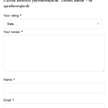
E-posta adresiniz yayınlanmayacak.
Gerekli alanlar
*
ile
işaretlenmişlerdir
Your rating
*
Your review
*
Name
*
Email
*