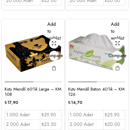
20.000 Adet
₺22.00
20.000 Adet
₺20.00
Add
Add
to
to
wishlist
wishlist
Compare
Compare
Kutu Mendil 60’lık Large – KM
Kutu Mendil Baton 40’lık – KM
108
126
₺
17,90
₺
14,70
1.000 Adet
₺29.90
1.000 Adet
₺25.90
2.000 Adet
₺23.50
2.000 Adet
₺20.00