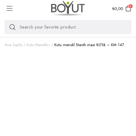
0
₺
0,00
Ana Sayfa
Kutu Mendilci
Kutu mendil Stantlı maxi 80’lik – KM 147