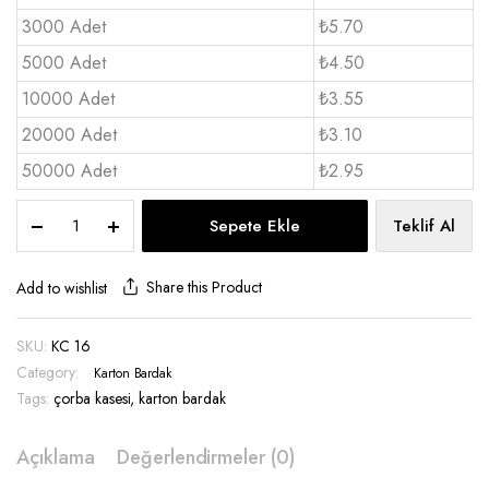
3000 Adet
₺5.70
5000 Adet
₺4.50
10000 Adet
₺3.55
20000 Adet
₺3.10
50000 Adet
₺2.95
16
Sepete Ekle
Teklif Al
oz
Karton
Çorba
Share this Product
Add to wishlist
Kasesi
-
SKU:
KC 16
KC
Category:
16
Karton Bardak
quantity
Tags:
çorba kasesi
,
karton bardak
Açıklama
Değerlendirmeler (0)