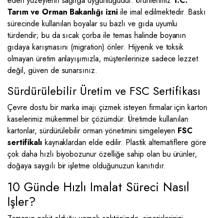
eden yüzeylerin sağlığa uygunluğudur. Ürünlerimiz
T.C.
Tarım ve Orman Bakanlığı izni
ile imal edilmektedir. Baskı
sürecinde kullanılan boyalar su bazlı ve gıda uyumlu
türdendir; bu da sıcak çorba ile temas halinde boyanın
gıdaya karışmasını (migration) önler. Hijyenik ve toksik
olmayan üretim anlayışımızla, müşterilerinize sadece lezzet
değil, güven de sunarsınız.
Sürdürülebilir Üretim ve FSC Sertifikası
Çevre dostu bir marka imajı çizmek isteyen firmalar için karton
kaselerimiz mükemmel bir çözümdür. Üretimde kullanılan
kartonlar, sürdürülebilir orman yönetimini simgeleyen
FSC
sertifikalı
kaynaklardan elde edilir. Plastik alternatiflere göre
çok daha hızlı biyobozunur özelliğe sahip olan bu ürünler,
doğaya saygılı bir işletme olduğunuzun kanıtıdır.
10 Günde Hızlı Imalat Süreci Nasıl
Işler?