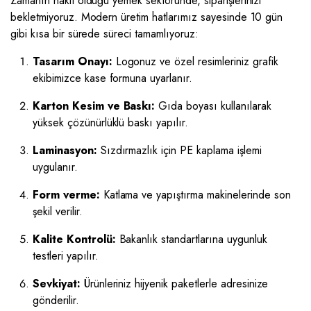
Zamanın nakit olduğu yemek sektöründe, siparişlerinizi
bekletmiyoruz. Modern üretim hatlarımız sayesinde 10 gün
gibi kısa bir sürede süreci tamamlıyoruz:
Tasarım Onayı:
Logonuz ve özel resimleriniz grafik
ekibimizce kase formuna uyarlanır.
Karton Kesim ve Baskı:
Gıda boyası kullanılarak
yüksek çözünürlüklü baskı yapılır.
Laminasyon:
Sızdırmazlık için PE kaplama işlemi
uygulanır.
Form verme:
Katlama ve yapıştırma makinelerinde son
şekil verilir.
Kalite Kontrolü:
Bakanlık standartlarına uygunluk
testleri yapılır.
Sevkiyat:
Ürünleriniz hijyenik paketlerle adresinize
gönderilir.