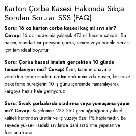
Karton Çorba Kasesi Hakkında Sıkça
Sorulan Sorular SSS (FAQ)
Soru: 16 oz karton çorba kasesi kaç ml sıvı alır?
Cevap:
16 oz modelimiz yaklaşık 473 ml hacme sahiptir. Bu
hacim, standart bir porsiyon çorba, ramen veya noodle servisi
için tam ideal boyuttur.
Soru: Çorba kasesi imalatı gerçekten 10 günde
tamamlanıyor mu?
Cevap:
Evet, tasarım onayınızı
verdikten sonra modern üretim parkurumuzda basım, kesim ve
paketleme süreçlerini 10 iş günü içerisinde tamamlayarak
kargoya hazır hale getiriyoruz.
Soru: Sıcak çorbalarda sızdırma veya yumuşama yapar
mı?
Cevap:
Kaşelerimiz 232-260 gsm ağırlığında yüksek
kaliteli kartondan üretilir ve iç yüzeyi özel PE kaplamadır. Bu
sayede yüksek ısıdaki sıvılarda dahi sızdırma yapmaz ve
formunu korur.