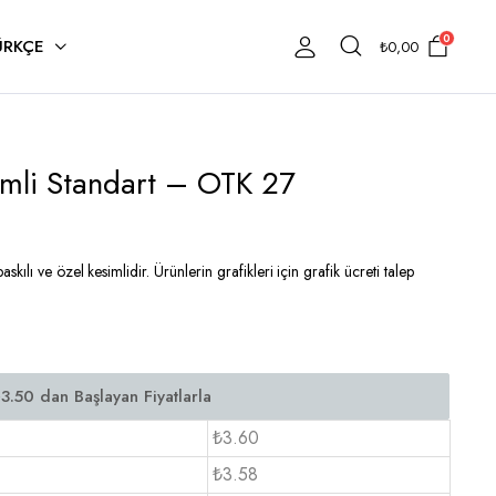
0
ÜRKÇE
₺
0,00
imli Standart – OTK 27
ılı ve özel kesimlidir. Ürünlerin grafikleri için grafik ücreti talep
₺3.60
₺3.58