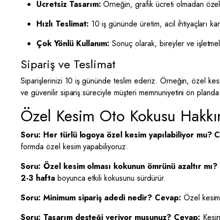
Ücretsiz Tasarım:
Örneğin, grafik ücreti olmadan özel
Hızlı Teslimat:
10 iş gününde üretim, acil ihtiyaçları karş
Çok Yönlü Kullanım:
Sonuç olarak, bireyler ve işletmel
Sipariş ve Teslimat
Siparişlerinizi 10 iş gününde teslim ederiz. Örneğin, özel kesi
ve güvenilir sipariş süreciyle müşteri memnuniyetini ön planda 
Özel Kesim Oto Kokusu Hakkı
Soru: Her türlü logoya özel kesim yapılabiliyor mu?
C
formda özel kesim yapabiliyoruz.
Soru: Özel kesim olması kokunun ömrünü azaltır mı?
2-3 hafta
boyunca etkili kokusunu sürdürür.
Soru: Minimum sipariş adedi nedir?
Cevap:
Özel kesiml
Soru: Tasarım desteği veriyor musunuz?
Cevap:
Kesinl