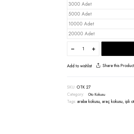
3000 Adet
5000 Adet
10000 Adet
20000 Adet
Oto
Koku
Özel
kesimli
Share this Produc
Add to wishlist
Standart
-
OTK
SKU:
OTK 27
27
Category:
Oto Kokusu
quantity
Tags:
araba kokusu
,
araç kokusu
,
ipli 