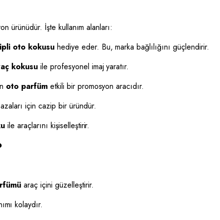
on ürünüdür. İşte kullanım alanları:
ipli oto kokusu
hediye eder. Bu, marka bağlılığını güçlendirir.
raç kokusu
ile profesyonel imaj yaratır.
an
oto parfüm
etkili bir promosyon aracıdır.
zaları için cazip bir üründür.
ku
ile araçlarını kişiselleştirir.
?
arfümü
araç içini güzelleştirir.
ımı kolaydır.