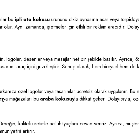
cılar bu
ipli oto kokusu
ürününü dikiz aynasına asar veya torpidoya 
r olur. Aynı zamanda, işletmeler için etkili bir reklam aracıdır. Dola
neğin, logolar, desenler veya mesajlar net bir şekilde basılır. Ayrıca
sarımı araç içini güzelleştirir. Sonuç olarak, hem bireysel hem de ku
arkanıza özel logolar veya tasarımlar ücretsiz olarak uygulanır. Bu n
ik eşya mağazaları bu
araba
kokusuy
la
dikkat çeker. Dolayısıyla, öz
Örneğin, kaliteli üretimle acil ihtiyaçlara cevap veririz. Ayrıca, müşte
uniyetini artırır.