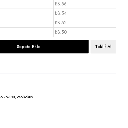
₺3.56
₺3.54
₺3.52
₺3.50
Sepete Ekle
Teklif Al
t
oto kokusu
,
oto kokusu