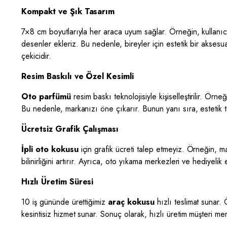
Kompakt ve Şık Tasarım
7×8 cm boyutlarıyla her araca uyum sağlar. Örneğin, kullanı
desenler ekleriz. Bu nedenle, bireyler için estetik bir aksesua
çekicidir.
Resim Baskılı ve Özel Kesimli
Oto parfümü
resim baskı teknolojisiyle kişiselleştirilir. Ör
Bu nedenle, markanızı öne çıkarır. Bunun yanı sıra, estetik ta
Ücretsiz Grafik Çalışması
İpli oto kokusu
için grafik ücreti talep etmeyiz. Örneğin, m
bilinirliğini artırır. Ayrıca, oto yıkama merkezleri ve hediyel
Hızlı Üretim Süresi
10 iş gününde ürettiğimiz
araç kokusu
hızlı teslimat sunar. 
kesintisiz hizmet sunar. Sonuç olarak, hızlı üretim müşteri memn