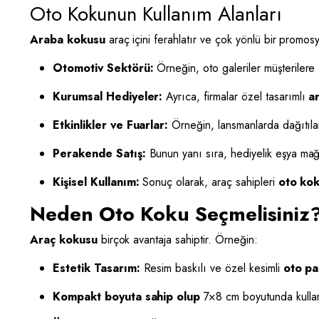
Oto Kokunun Kullanım Alanları
Araba kokusu
araç içini ferahlatır ve çok yönlü bir promosy
Otomotiv Sektörü:
Örneğin, oto galeriler müşterilere
Kurumsal Hediyeler:
Ayrıca, firmalar özel tasarımlı
a
Etkinlikler ve Fuarlar:
Örneğin, lansmanlarda dağıtıl
Perakende Satış:
Bunun yanı sıra, hediyelik eşya mağa
Kişisel Kullanım:
Sonuç olarak, araç sahipleri
oto ko
Neden Oto Koku Seçmelisiniz
Araç kokusu
birçok avantaja sahiptir. Örneğin:
Estetik Tasarım:
Resim baskılı ve özel kesimli
oto p
Kompakt boyuta sahip olup
7×8 cm boyutunda kullan