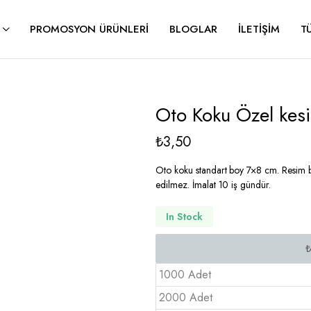
PROMOSYON ÜRÜNLERI
BLOGLAR
İLETIŞIM
T
Oto Koku Özel kes
₺
3,50
Oto koku standart boy 7×8 cm. Resim bask
edilmez. İmalat 10 iş gündür.
In Stock
1000 Adet
2000 Adet