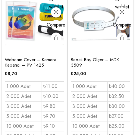
wishlist
wishlist
Compare
Compare
Webcam Cover – Kamera
Bebek Baş Ölçer – MDK
Kapatıcı – PV 1425
3509
₺
8,70
₺
25,00
1.000 Adet
₺11.00
1.000 Adet
₺40.00
2.000 Adet
₺10.00
2.000 Adet
₺32.50
3.000 Adet
₺9.80
3.000 Adet
₺30.00
5.000 Adet
₺9.70
5.000 Adet
₺27.00
10.000 Adet
₺9.10
10.000 Adet
₺25.00