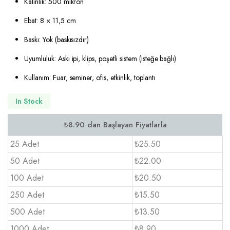
Kalınlık: 500 mikron
Ebat: 8 × 11,5 cm
Baskı: Yok (baskısızdır)
Uyumluluk: Askı ipi, klips, poşetli sistem (isteğe bağlı)
Kullanım: Fuar, seminer, ofis, etkinlik, toplantı
In Stock
25 Adet
₺25.50
50 Adet
₺22.00
100 Adet
₺20.50
250 Adet
₺15.50
500 Adet
₺13.50
1000 Adet
₺8.90