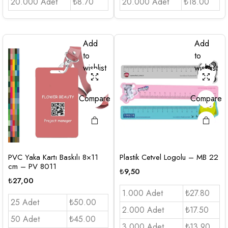
20.000 Adet
₺8.70
20.000 Adet
₺18.00
Add
Add
to
to
wishlist
wishlist
Compare
Compare
PVC Yaka Kartı Baskılı 8×11
Plastik Cetvel Logolu – MB 22
cm – PV 8011
₺
9,50
₺
27,00
1.000 Adet
₺27.80
25 Adet
₺50.00
2.000 Adet
₺17.50
50 Adet
₺45.00
3.000 Adet
₺13.90