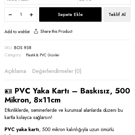
PVC
Sepete Ekle
Teklif Al
Yaka
Kartı
Baskısız
Share this Product
Add to wishlist
8x11
cm
SKU:
BOS 938
-
Category:
PV
Plastik & PVC Ürünler
8011
quantity
Açıklama
Değerlendirmeler (0)
🪪
PVC Yaka Kartı – Baskısız, 500
Mikron, 8×11cm
Etkinliklerde, seminerlerde ve kurumsal alanlarda düzeni bu
kartla kolayca sağlarsın!
PVC yaka kartı
, 500 mikron kalınlığıyla uzun ömürlü