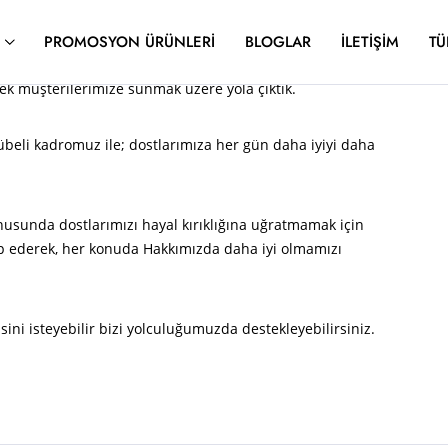
)
PROMOSYON ÜRÜNLERI
BLOGLAR
İLETIŞIM
TÜ
erek müşterilerimize sunmak üzere yola çıktık.
rübeli kadromuz ile; dostlarımıza her gün daha iyiyi daha
sunda dostlarımızı hayal kırıklığına uğratmamak için
ep ederek, her konuda Hakkımızda daha iyi olmamızı
ini isteyebilir bizi yolculuğumuzda destekleyebilirsiniz.