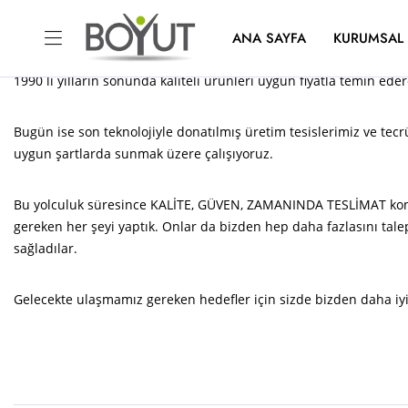
Hakkımızda (
Misyon ve Vizyon
ANA SAYFA
KURUMSAL
1990 lı yılların sonunda kaliteli ürünleri uygun fiyatla temin ed
Bugün ise son teknolojiyle donatılmış üretim tesislerimiz ve tec
uygun şartlarda sunmak üzere çalışıyoruz.
Bu yolculuk süresince KALİTE, GÜVEN, ZAMANINDA TESLİMAT konu
gereken her şeyi yaptık. Onlar da bizden hep daha fazlasını tal
sağladılar.
Gelecekte ulaşmamız gereken hedefler için sizde bizden daha iyis