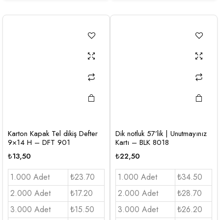
Karton Kapak Tel dikiş Defter
Dik notluk 57’lik | Unutmayınız
9×14 H – DFT 901
Kartı – BLK 8018
₺
13,50
₺
22,50
1.000 Adet
₺23.70
1.000 Adet
₺34.50
2.000 Adet
₺17.20
2.000 Adet
₺28.70
3.000 Adet
₺15.50
3.000 Adet
₺26.20