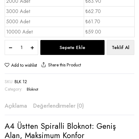
2000 Adet
₺63.90
3000 Adet
₺62.70
5000 Adet
₺61.70
10000 Adet
₺59.00
A4
Sepete Ekle
Teklif Al
Üstten
spiralli
bloknot
Share this Product
Add to wishlist
-
BLK
SKU:
BLK 12
12
quantity
Category:
Bloknot
Açıklama
Değerlendirmeler (0)
A4 Üstten Spiralli Bloknot: Geniş
Alan, Maksimum Konfor