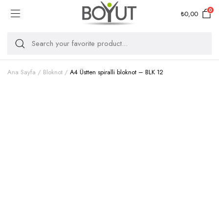
0
₺
0,00
Ana Sayfa
Bloknot
A4 Üstten spiralli bloknot – BLK 12