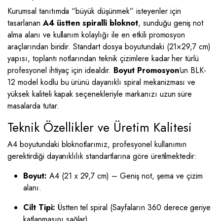
Kurumsal tanıtımda “büyük düşünmek” isteyenler için
tasarlanan
A4 üstten spiralli bloknot
, sunduğu geniş not
alma alanı ve kullanım kolaylığı ile en etkili promosyon
araçlarından biridir. Standart dosya boyutundaki (21×29,7 cm)
yapısı, toplantı notlarından teknik çizimlere kadar her türlü
profesyonel ihtiyaç için idealdir.
Boyut Promosyon
‘un BLK-
12 model kodlu bu ürünü dayanıklı spiral mekanizması ve
yüksek kaliteli kapak seçenekleriyle markanızı uzun süre
masalarda tutar.
Teknik Özellikler ve Üretim Kalitesi
A4 boyutundaki bloknotlarımız, profesyonel kullanımın
gerektirdiği dayanıklılık standartlarına göre üretilmektedir:
Boyut:
A4 (21 x 29,7 cm) – Geniş not, şema ve çizim
alanı.
Cilt Tipi:
Üstten tel spiral (Sayfaların 360 derece geriye
katlanmasını sağlar).