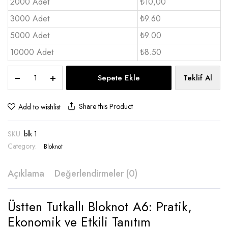
2000 Adet
₺10,00
3000 Adet
₺9.60
5000 Adet
₺9.00
10000 Adet
₺8.50
Bloknot
Sepete Ekle
Teklif Al
A6
Üstten
Tutkallı
Share this Product
Add to wishlist
-
BLK
SKU:
blk 1
1
quantity
Category:
Bloknot
Açıklama
Değerlendirmeler (0)
Üstten Tutkallı Bloknot A6: Pratik,
Ekonomik ve Etkili Tanıtım