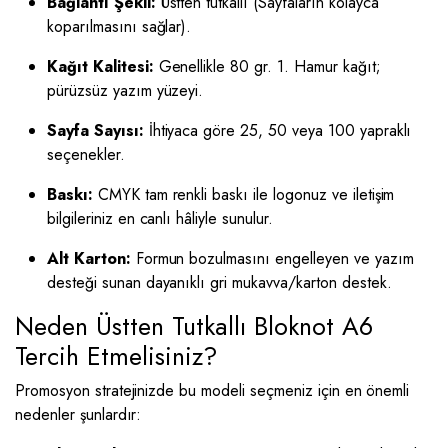
Bağlantı Şekli:
Üstten tutkallı (Sayfaların kolayca
koparılmasını sağlar).
Kağıt Kalitesi:
Genellikle 80 gr. 1. Hamur kağıt;
pürüzsüz yazım yüzeyi.
Sayfa Sayısı:
İhtiyaca göre 25, 50 veya 100 yapraklı
seçenekler.
Baskı:
CMYK tam renkli baskı ile logonuz ve iletişim
bilgileriniz en canlı hâliyle sunulur.
Alt Karton:
Formun bozulmasını engelleyen ve yazım
desteği sunan dayanıklı gri mukavva/karton destek.
Neden Üstten Tutkallı Bloknot A6
Tercih Etmelisiniz?
Promosyon stratejinizde bu modeli seçmeniz için en önemli
nedenler şunlardır: