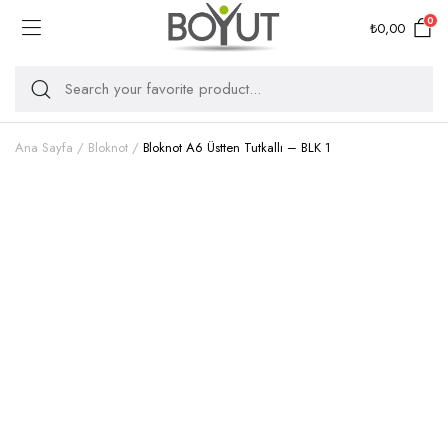
0
₺
0,00
Ana Sayfa
Bloknot
Bloknot A6 Üstten Tutkallı – BLK 1