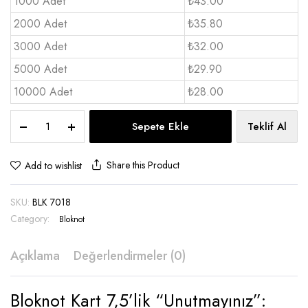
1000 Adet
₺43.00
2000 Adet
₺35.80
3000 Adet
₺32.00
5000 Adet
₺29.90
10000 Adet
₺28.00
Bloknot
Sepete Ekle
Teklif Al
kart
75’lik
|
Share this Product
Add to wishlist
Unutmayınız
-
SKU:
BLK 7018
BLK
7018
Category:
Bloknot
quantity
Açıklama
Değerlendirmeler (0)
Bloknot Kart 7,5’lik “Unutmayınız”: