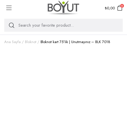
0
₺
0,00
Ana Sayfa
Bloknot
Bloknot kart 75’lik | Unutmayınız – BLK 7018