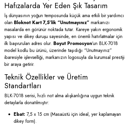
Hafızalarda Yer Eden Şık Tasarım
İş dünyasının yoğun temposunda küçük ama etkili bir yardımcı
olan
Bloknot Kart 7,5’lik “Unutmayınız”
markanızı
masalarda en görünür noktada tutar. Kareye yakın ergonomik
yapısı ve dikey duruşu sayesinde, en önemli hatırlatmalar için
ilk başvurulan adres olur.
Boyut Promosyon
‘un BLK-7018
model kodlu bu ürünü, üzerinde taşıdığı “Unutmayınız”
ibaresiyle işlevselliği, markanızın logosuyla da kurumsal prestiji
bir araya getirir.
Teknik Özellikler ve Üretim
Standartları
BLK-7018 serisi, hızlı not alma alışkanlığına uygun teknik
detaylarla donatılmıştır:
Ebat:
7,5 x 15 cm (Masaüstü için ideal, yer kaplamayan
dikey form).