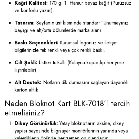
Kağıt Kalitesi:
170 g. 1. Hamur beyaz kağıt (Pürüzsüz
ve konforlu yazım).
Tasarım:
Sayfanın üst kısmında standart “Unutmayınız”
başlığı ve alt/orta bölümlerde marka alanı.
Baskı Seçenekleri:
Kurumsal logonuz ve iletişim
bilgilerinizle tek renkli veya çok renkli baskı.
Cilt Şekli:
Üstten tutkallı (Kolayca koparılıp her yere
iliştirilebilir).
Alt Destek:
Notların dik durmasını sağlayan dayanıklı
karton altlık.
Neden Bloknot Kart BLK-7018’i tercih
etmelisiniz?
Dikey Görünürlük:
Yatay bloknotların aksine, dikey
yapısı sayesinde bilgisayar monitörlerinin yanında veya
kalemliklerin önünde her zaman ön plandadır.