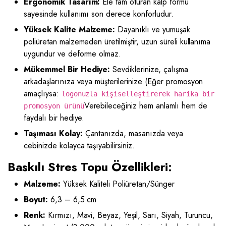
Ergonomik Tasarım:
Ele tam oturan kalp formu
sayesinde kullanımı son derece konforludur.
Yüksek Kalite Malzeme:
Dayanıklı ve yumuşak
poliüretan malzemeden üretilmiştir, uzun süreli kullanıma
uygundur ve deforme olmaz.
Mükemmel Bir Hediye:
Sevdiklerinize, çalışma
arkadaşlarınıza veya müşterilerinize (Eğer promosyon
amaçlıysa:
logonuzla kişiselleştirerek harika bir
Verebileceğiniz hem anlamlı hem de
promosyon ürünü
faydalı bir hediye.
Taşıması Kolay:
Çantanızda, masanızda veya
cebinizde kolayca taşıyabilirsiniz.
Baskılı Stres Topu Özellikleri:
Malzeme:
Yüksek Kaliteli Poliüretan/Sünger
Boyut:
6,3 – 6,5 cm
Renk:
Kırmızı, Mavi, Beyaz, Yeşil, Sarı, Siyah, Turuncu,