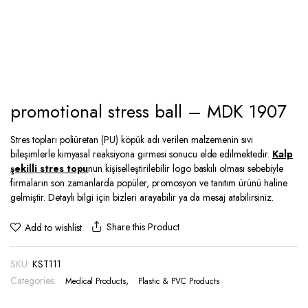
promotional stress ball – MDK 1907
Stres topları poliüretan (PU) köpük adı verilen malzemenin sıvı
bileşimlerle kimyasal reaksiyona girmesi sonucu elde edilmektedir.
Kalp
şekilli stres topu
nun kişiselleştirilebilir logo baskılı olması sebebiyle
firmaların son zamanlarda popüler, promosyon ve tanıtım ürünü haline
gelmiştir. Detaylı bilgi için bizleri arayabilir ya da mesaj atabilirsiniz.
Share this Product
Add to wishlist
SKU:
KST111
Categories:
,
Medical Products
Plastic & PVC Products