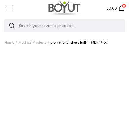
0
€
0.00
Home
Medical Products
promotional stress ball – MDK 1907