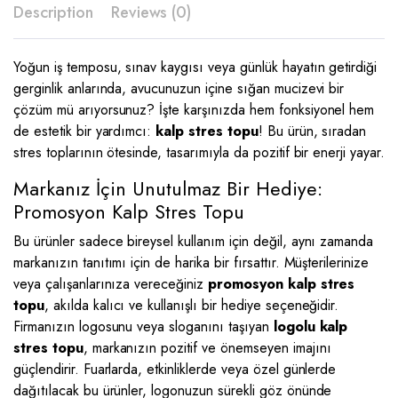
Description
Reviews (0)
Yoğun iş temposu, sınav kaygısı veya günlük hayatın getirdiği
gerginlik anlarında, avucunuzun içine sığan mucizevi bir
çözüm mü arıyorsunuz? İşte karşınızda hem fonksiyonel hem
de estetik bir yardımcı:
kalp stres topu
! Bu ürün, sıradan
stres toplarının ötesinde, tasarımıyla da pozitif bir enerji yayar.
Markanız İçin Unutulmaz Bir Hediye:
Promosyon Kalp Stres Topu
Bu ürünler sadece bireysel kullanım için değil, aynı zamanda
markanızın tanıtımı için de harika bir fırsattır. Müşterilerinize
veya çalışanlarınıza vereceğiniz
promosyon kalp stres
topu
, akılda kalıcı ve kullanışlı bir hediye seçeneğidir.
Firmanızın logosunu veya sloganını taşıyan
logolu kalp
stres topu
, markanızın pozitif ve önemseyen imajını
güçlendirir. Fuarlarda, etkinliklerde veya özel günlerde
dağıtılacak bu ürünler, logonuzun sürekli göz önünde