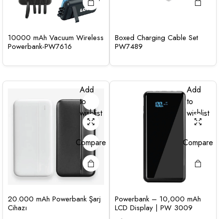
10000 mAh Vacuum Wireless
Boxed Charging Cable Set
Powerbank-PW7616
PW7489
Add
Add
to
to
wishlist
wishlist
Compare
Compare
20.000 mAh Powerbank Şarj
Powerbank – 10,000 mAh
Cihazı
LCD Display | PW 3009