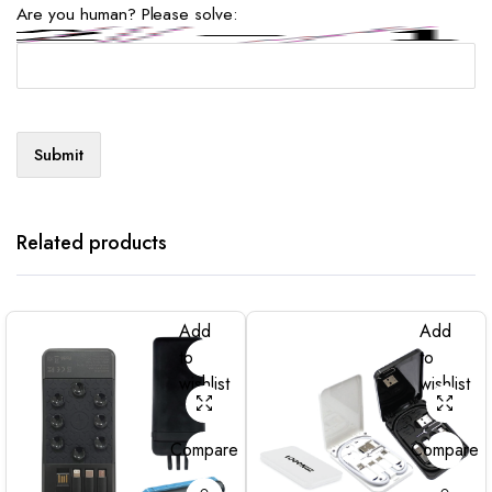
Are you human? Please solve:
Related products
Add
Add
to
to
wishlist
wishlist
Compare
Compare