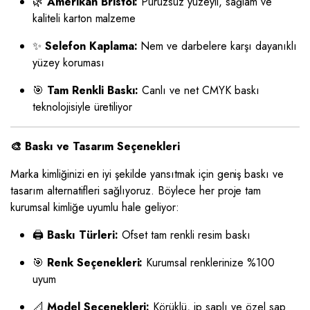
🌿
Amerikan Bristol:
Pürüzsüz yüzeyli, sağlam ve
kaliteli karton malzeme
✨
Selefon Kaplama:
Nem ve darbelere karşı dayanıklı
yüzey koruması
🎯
Tam Renkli Baskı:
Canlı ve net CMYK baskı
teknolojisiyle üretiliyor
🎨 Baskı ve Tasarım Seçenekleri
Marka kimliğinizi en iyi şekilde yansıtmak için geniş baskı ve
tasarım alternatifleri sağlıyoruz. Böylece her proje tam
kurumsal kimliğe uyumlu hale geliyor:
🖨️
Baskı Türleri:
Ofset tam renkli resim baskı
🎯
Renk Seçenekleri:
Kurumsal renklerinize %100
uyum
📐
Model Seçenekleri:
Körüklü, ip saplı ve özel sap