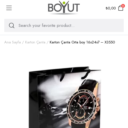
0
₺
0,00
Ana Sayfa
Karton Çanta
Karton Çanta Orta boy 16x24x7 – X3550