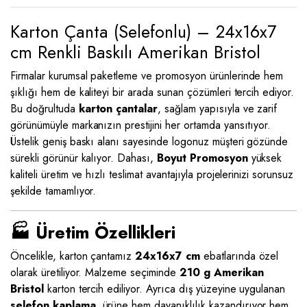
Karton Çanta (Selefonlu) – 24x16x7
cm Renkli Baskılı Amerikan Bristol
Firmalar kurumsal paketleme ve promosyon ürünlerinde hem
şıklığı hem de kaliteyi bir arada sunan çözümleri tercih ediyor.
Bu doğrultuda
karton çantalar
, sağlam yapısıyla ve zarif
görünümüyle markanızın prestijini her ortamda yansıtıyor.
Üstelik geniş baskı alanı sayesinde logonuz müşteri gözünde
sürekli görünür kalıyor. Dahası,
Boyut Promosyon
yüksek
kaliteli üretim ve hızlı teslimat avantajıyla projelerinizi sorunsuz
şekilde tamamlıyor.
🏭 Üretim Özellikleri
Öncelikle, karton çantamız
24x16x7 cm
ebatlarında özel
olarak üretiliyor. Malzeme seçiminde
210 g Amerikan
Bristol
karton tercih ediliyor. Ayrıca dış yüzeyine uygulanan
selefon kaplama
, ürüne hem dayanıklılık kazandırıyor hem