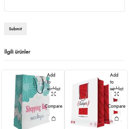
İlgili ürünler
Add
Add
to
to
wishlist
wishlist
Compare
Compare