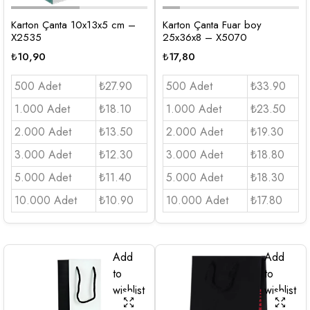
Karton Çanta 10x13x5 cm –
Karton Çanta Fuar boy
X2535
25x36x8 – X5070
₺
10,90
₺
17,80
500 Adet
₺27.90
500 Adet
₺33.90
1.000 Adet
₺18.10
1.000 Adet
₺23.50
2.000 Adet
₺13.50
2.000 Adet
₺19.30
3.000 Adet
₺12.30
3.000 Adet
₺18.80
5.000 Adet
₺11.40
5.000 Adet
₺18.30
10.000 Adet
₺10.90
10.000 Adet
₺17.80
Add
Add
to
to
wishlist
wishlist