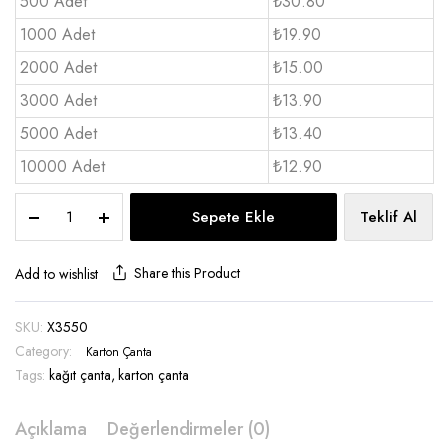
500 Adet
₺30.80
1000 Adet
₺19.90
2000 Adet
₺15.00
3000 Adet
₺13.90
5000 Adet
₺13.40
10000 Adet
₺12.90
Karton
Sepete Ekle
Teklif Al
Çanta
Orta
boy
Share this Product
Add to wishlist
16x24x7
-
SKU:
X3550
X3550
Category:
quantity
Karton Çanta
Tags:
kağıt çanta
,
karton çanta
Açıklama
Değerlendirmeler (0)