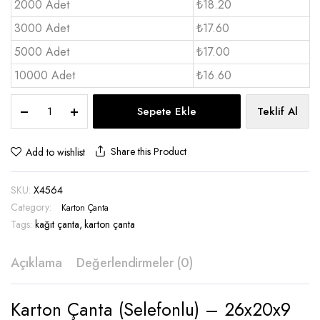
2000 Adet
₺18.20
3000 Adet
₺17.60
5000 Adet
₺17.00
10000 Adet
₺16.60
Karton
Sepete Ekle
Teklif Al
Çanta
20x26x9
cm
Share this Product
Add to wishlist
-
X4564
SKU:
X4564
quantity
Category:
Karton Çanta
Tags:
kağıt çanta
,
karton çanta
Açıklama
Değerlendirmeler (0)
Karton Çanta (Selefonlu) – 26x20x9