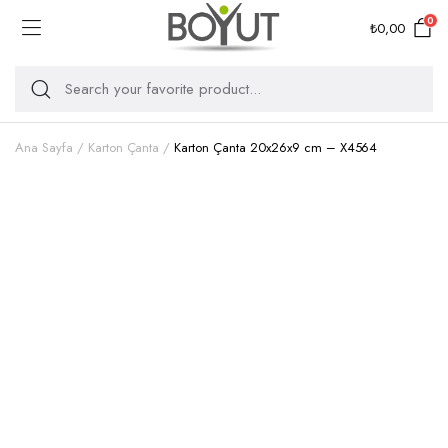
0
₺
0,00
Ana Sayfa
Karton Çanta
Karton Çanta 20x26x9 cm – X4564