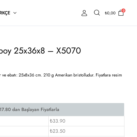
0
RKÇE
₺
0,00
r boy 25x36x8 – X5070
 ve ebatı: 25x8x36 cm. 210 g Amerikan bristolludur. Fiyatlara resim
₺33.90
₺23.50