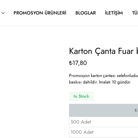
PROMOSYON ÜRÜNLERI
BLOGLAR
İLETIŞIM
TÜ
Karton Çanta Fua
₺
17,80
Promosyon karton çantası selefonludur
baskısı dahildir. İmalatı 10 gündür.
In Stock
500 Adet
1000 Adet