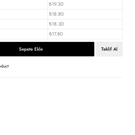
₺19.30
₺18.80
₺18.30
₺17.80
Sepete Ekle
Teklif Al
oduct