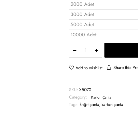
2000 Adet
3000 Adet
5000 Adet
10000 Adet
Karton
Çanta
Fuar
boy
Share this Pr
Add to wishlist
25x36x8
-
X5070
SKU:
X5070
quantity
Category:
Karton Çanta
Tags:
kağıt çanta
,
karton çanta