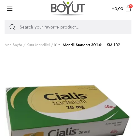
0
₺
0,00
Ana Sayfa
Kutu Mendilci
Kutu Mendil Standart 30’luk – KM 102