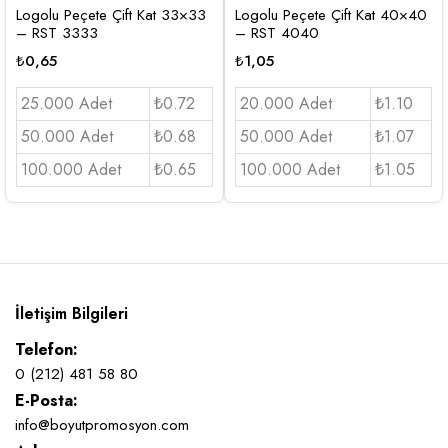
Logolu Peçete Çift Kat 33×33
Logolu Peçete Çift Kat 40×40
– RST 3333
– RST 4040
₺
0,65
₺
1,05
25.000 Adet
₺0.72
20.000 Adet
₺1.10
50.000 Adet
₺0.68
50.000 Adet
₺1.07
100.000 Adet
₺0.65
100.000 Adet
₺1.05
İletişim Bilgileri
Telefon:
0 (212) 481 58 80
E-Posta:
info@boyutpromosyon.com