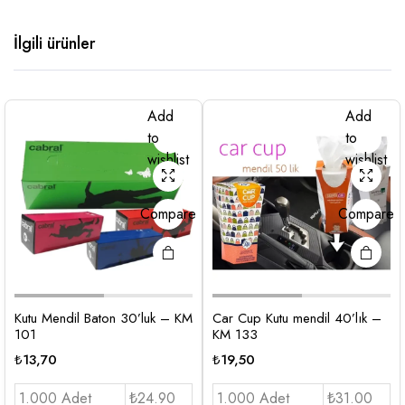
İlgili ürünler
Add
Add
to
to
wishlist
wishlist
Compare
Compare
Kutu Mendil Baton 30’luk – KM
Car Cup Kutu mendil 40’lık –
101
KM 133
₺
13,70
₺
19,50
1.000 Adet
₺24.90
1.000 Adet
₺31.00