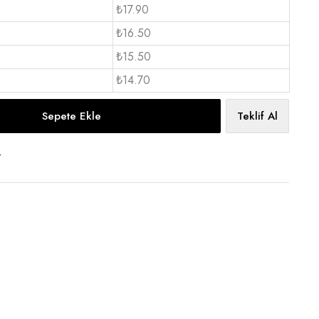
₺17.90
₺16.50
₺15.50
₺14.70
Sepete Ekle
Teklif Al
t