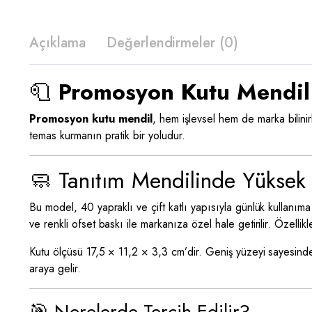
Açıklama
Değerlendirmeler (0)
🧻
Promosyon Kutu Mendil 
Promosyon kutu mendil
, hem işlevsel hem de marka bilinir
temas kurmanın pratik bir yoludur.
🧼 Tanıtım Mendilinde Yüksek 
Bu model, 40 yapraklı ve çift katlı yapısıyla günlük kullanı
ve renkli ofset baskı ile markanıza özel hale getirilir. Özellik
Kutu ölçüsü 17,5 × 11,2 × 3,3 cm’dir. Geniş yüzeyi sayesinde
araya gelir.
🎯 Nerelerde Tercih Edilir?