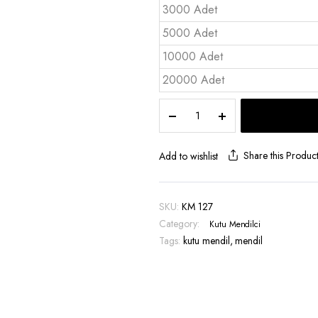
3000 Adet
5000 Adet
10000 Adet
20000 Adet
Kutu
Mendil
Standart
40’lık
Share this Produc
Add to wishlist
-
KM
127
SKU:
KM 127
quantity
Category:
Kutu Mendilci
Tags:
kutu mendil
,
mendil