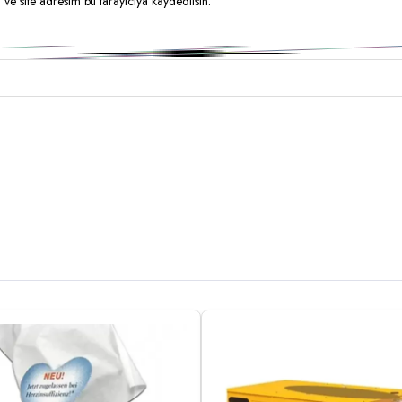
ve site adresim bu tarayıcıya kaydedilsin.