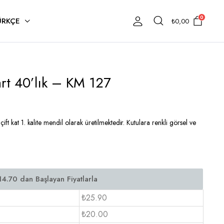
0
ÜRKÇE
₺
0,00
rt 40’lık – KM 127
ft kat 1. kalite mendil olarak üretilmektedir. Kutulara renkli görsel ve
₺25.90
₺20.00