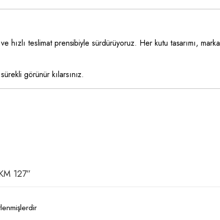
ve hızlı teslimat prensibiyle sürdürüyoruz. Her kutu tasarımı, mark
ürekli görünür kılarsınız.
– KM 127”
tlenmişlerdir