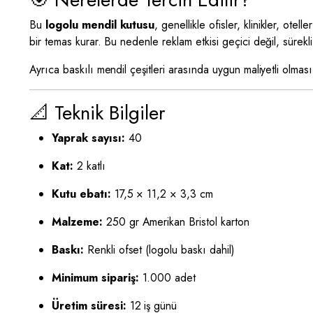
Bu
logolu mendil kutusu
, genellikle ofisler, klinikler, ot
bir temas kurar. Bu nedenle reklam etkisi geçici değil, sürekli 
Ayrıca baskılı mendil çeşitleri arasında uygun maliyetli olmas
📐 Teknik Bilgiler
Yaprak sayısı:
40
Kat:
2 katlı
Kutu ebatı:
17,5 × 11,2 × 3,3 cm
Malzeme:
250 gr Amerikan Bristol karton
Baskı:
Renkli ofset (logolu baskı dahil)
Minimum sipariş:
1.000 adet
Üretim süresi:
12 iş günü