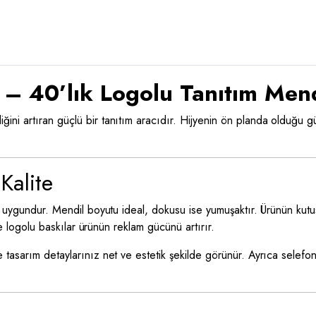
– 40’lık Logolu Tanıtım Mend
liğini artıran güçlü bir tanıtım aracıdır. Hijyenin ön planda olduğu 
Kalite
ma uygundur. Mendil boyutu ideal, dokusu ise yumuşaktır. Ürünün kut
le logolu baskılar ürünün reklam gücünü artırır.
 tasarım detaylarınız net ve estetik şekilde görünür. Ayrıca selefo