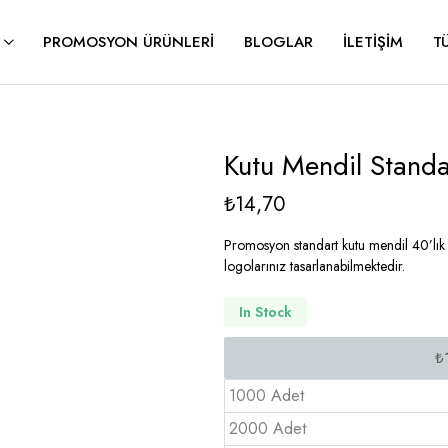
PROMOSYON ÜRÜNLERI
BLOGLAR
İLETIŞIM
T
Kutu Mendil Standa
₺
14,70
Promosyon standart kutu mendil 40’lık çi
logolarınız tasarlanabilmektedir.
In Stock
1000 Adet
2000 Adet