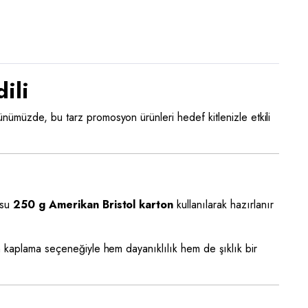
ili
günümüzde, bu tarz promosyon ürünleri hedef kitlenizle etkili
usu
250 g Amerikan Bristol karton
kullanılarak hazırlanır
n kaplama seçeneğiyle hem dayanıklılık hem de şıklık bir