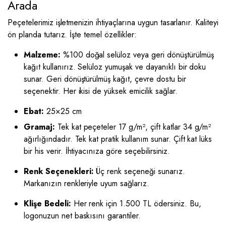
Arada
Peçetelerimiz işletmenizin ihtiyaçlarına uygun tasarlanır. Kaliteyi
ön planda tutarız. İşte temel özellikler:
Malzeme:
%100 doğal selüloz veya geri dönüştürülmüş
kağıt kullanırız. Selüloz yumuşak ve dayanıklı bir doku
sunar. Geri dönüştürülmüş kağıt, çevre dostu bir
seçenektir. Her ikisi de yüksek emicilik sağlar.
Ebat:
25×25 cm
Gramaj:
Tek kat peçeteler 17 g/m², çift katlar 34 g/m²
ağırlığındadır. Tek kat pratik kullanım sunar. Çift kat lüks
bir his verir. İhtiyacınıza göre seçebilirsiniz.
Renk Seçenekleri:
Üç renk seçeneği sunarız.
Markanızın renkleriyle uyum sağlarız.
Klişe Bedeli:
Her renk için 1.500 TL ödersiniz. Bu,
logonuzun net baskısını garantiler.