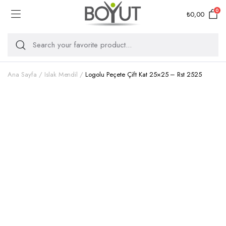
0
₺
0,00
Ana Sayfa
Islak Mendil
Logolu Peçete Çift Kat 25×25 – Rst 2525