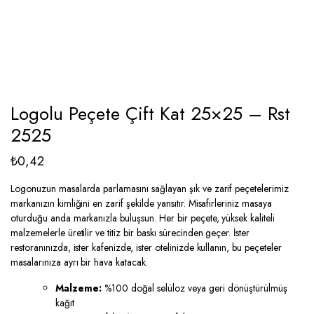
Logolu Peçete Çift Kat 25×25 – Rst
2525
₺
0,42
Logonuzun masalarda parlamasını sağlayan şık ve zarif peçetelerimiz
markanızın kimliğini en zarif şekilde yansıtır. Misafirleriniz masaya
oturduğu anda markanızla buluşsun. Her bir peçete, yüksek kaliteli
malzemelerle üretilir ve titiz bir baskı sürecinden geçer. İster
restoranınızda, ister kafenizde, ister otelinizde kullanın, bu peçeteler
masalarınıza ayrı bir hava katacak.
Malzeme:
%100 doğal selüloz veya geri dönüştürülmüş
kağıt