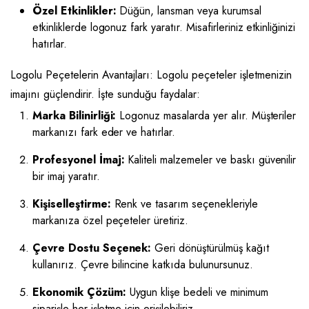
Özel Etkinlikler:
Düğün, lansman veya kurumsal
etkinliklerde logonuz fark yaratır. Misafirleriniz etkinliğinizi
hatırlar.
Logolu Peçetelerin Avantajları: Logolu peçeteler işletmenizin
imajını güçlendirir.
İşte sunduğu faydalar:
Marka Bilinirliği:
Logonuz masalarda yer alır. Müşteriler
markanızı fark eder ve hatırlar.
Profesyonel İmaj:
Kaliteli malzemeler ve baskı güvenilir
bir imaj yaratır.
Kişiselleştirme:
Renk ve tasarım seçenekleriyle
markanıza özel peçeteler üretiriz.
Çevre Dostu Seçenek:
Geri dönüştürülmüş kağıt
kullanırız. Çevre bilincine katkıda bulunursunuz.
Ekonomik Çözüm:
Uygun klişe bedeli ve minimum
siparişle her işletme için erişilebiliriz.