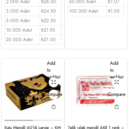
2.000 Adet
₺26.00
50.000 Adet
₺1.07
3.000 Adet
₺24.50
100.000 Adet
₺1.05
5.000 Adet
₺22.50
10.000 Adet
₺21.90
20.000 Adet
₺21.00
Add
Add
to
to
wishlist
wishlist
Compare
Compare
Kutu Mendil 60’lık Large – KM
Tekli ıslak mendil 6X8 1 renk –