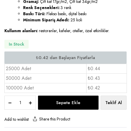
Gramaj:
Çift kat 17gr/m2, Çift kat 34gr/m2
Renk Seçenekleri:
3 renk
Baskı Türü:
Flekso baskı, dijital baskı
Minimum Sipariş Adedi:
25 koli
Kullanım alanları:
restoranlar, kafeler, oteller, özel etkinlikler.
In Stock
25000 Adet
₺0.44
50000 Adet
₺0.43
100000 Adet
₺0.42
Logolu
Sepete Ekle
Teklif Al
Peçete
Çift
Kat
Share this Product
Add to wishlist
25x25
-