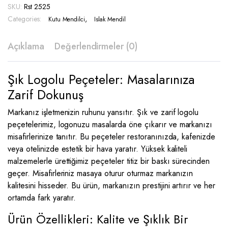
SKU:
Rst 2525
Rst
Categories:
2525
,
Kutu Mendilci
Islak Mendil
quantity
Açıklama
Değerlendirmeler (0)
Şık Logolu Peçeteler: Masalarınıza
Zarif Dokunuş
Markanız işletmenizin ruhunu yansıtır. Şık ve zarif logolu
peçetelerimiz, logonuzu masalarda öne çıkarır ve markanızı
misafirlerinize tanıtır. Bu peçeteler restoranınızda, kafenizde
veya otelinizde estetik bir hava yaratır. Yüksek kaliteli
malzemelerle ürettiğimiz peçeteler titiz bir baskı sürecinden
geçer. Misafirleriniz masaya oturur oturmaz markanızın
kalitesini hisseder. Bu ürün, markanızın prestijini artırır ve her
ortamda fark yaratır.
Ürün Özellikleri: Kalite ve Şıklık Bir