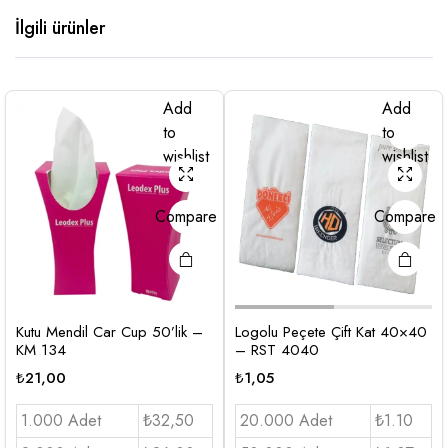
İlgili ürünler
Add
Add
to
to
wishlist
wishlist
Compare
Compare
Kutu Mendil Car Cup 50’lik –
Logolu Peçete Çift Kat 40×40
KM 134
– RST 4040
₺
21,00
₺
1,05
1.000 Adet
₺32,50
20.000 Adet
₺1.10