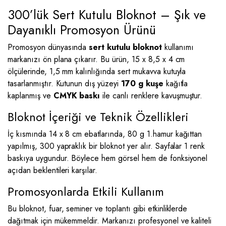
300’lük Sert Kutulu Bloknot – Şık ve
Dayanıklı Promosyon Ürünü
Promosyon dünyasında
sert kutulu bloknot
kullanımı
markanızı ön plana çıkarır. Bu ürün, 15 x 8,5 x 4 cm
ölçülerinde, 1,5 mm kalınlığında sert mukavva kutuyla
tasarlanmıştır. Kutunun dış yüzeyi
170 g kuşe
kağıtla
kaplanmış ve
CMYK baskı
ile canlı renklere kavuşmuştur.
Bloknot İçeriği ve Teknik Özellikleri
İç kısmında 14 x 8 cm ebatlarında, 80 g 1.hamur kağıttan
yapılmış, 300 yapraklık bir bloknot yer alır. Sayfalar 1 renk
baskıya uygundur. Böylece hem görsel hem de fonksiyonel
açıdan beklentileri karşılar.
Promosyonlarda Etkili Kullanım
Bu bloknot, fuar, seminer ve toplantı gibi etkinliklerde
dağıtmak için mükemmeldir. Markanızı profesyonel ve kaliteli