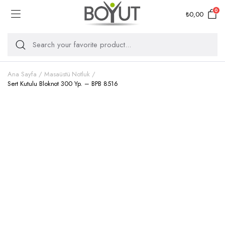
0
₺
0,00
Ana Sayfa
Masaüstü Notluk
Sert Kutulu Bloknot 300 Yp. – BPB 8516