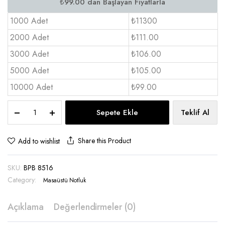
1000 Adet
₺11300
2000 Adet
₺111.00
3000 Adet
₺106.00
5000 Adet
₺105.00
10000 Adet
₺99.00
Sert
Sepete Ekle
Teklif Al
Kutulu
Bloknot
300
Share this Product
Add to wishlist
Yp.
-
SKU:
BPB 8516
BPB
8516
Category:
Masaüstü Notluk
quantity
Açıklama
Değerlendirmeler (0)