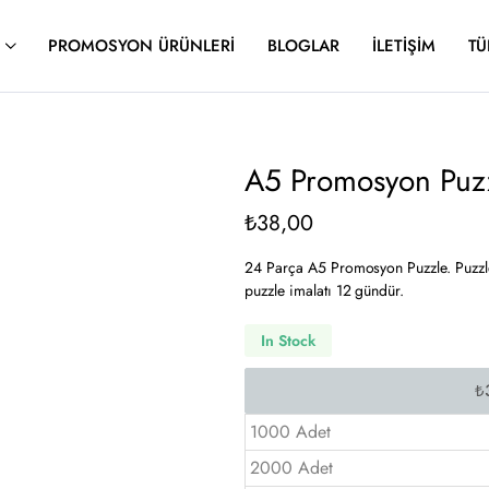
PROMOSYON ÜRÜNLERI
BLOGLAR
İLETIŞIM
TÜ
A5 Promosyon Puz
₺
38,00
24 Parça A5 Promosyon Puzzle. Puzzle’
puzzle imalatı 12 gündür.
In Stock
1000 Adet
2000 Adet