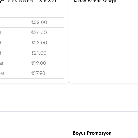
tiye 15,5X15,5 cm – STR 300
Karton Bardak Kapağı
t
₺32.00
t
₺26.50
t
₺23.00
t
₺21.00
et
₺19.00
et
₺17.90
Boyut Promosyon