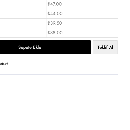
₺47.00
₺44.00
₺39.50
₺38.00
Sepete Ekle
Teklif Al
oduct