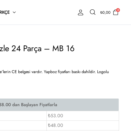
0
RKÇE
₺
0,00
zle 24 Parça – MB 16
lerin CE belgesi vardır. Yapboz fiyatları baskı dahildir. Logolu
₺53.00
₺48.00