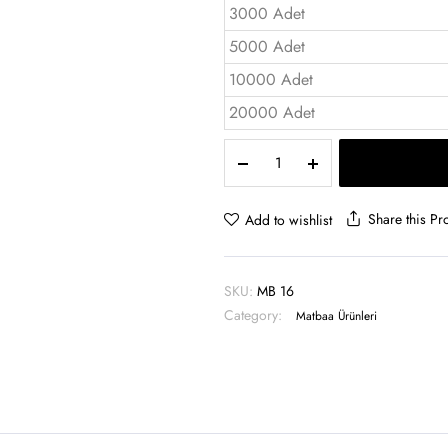
3000 Adet
5000 Adet
10000 Adet
20000 Adet
A5
Promosyon
Puzzle
24
Share this Pr
Add to wishlist
Parça
-
MB
SKU:
MB 16
16
Category:
quantity
Matbaa Ürünleri