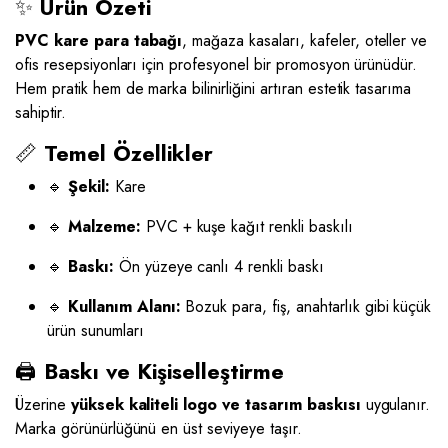
✨
Ürün Özeti
PVC kare para tabağı
, mağaza kasaları, kafeler, oteller ve
ofis resepsiyonları için profesyonel bir promosyon ürünüdür.
Hem pratik hem de marka bilinirliğini artıran estetik tasarıma
sahiptir.
📏
Temel Özellikler
🔹
Şekil:
Kare
🔹
Malzeme:
PVC + kuşe kağıt renkli baskılı
🔹
Baskı:
Ön yüzeye canlı 4 renkli baskı
🔹
Kullanım Alanı:
Bozuk para, fiş, anahtarlık gibi küçük
ürün sunumları
🖨️
Baskı ve Kişiselleştirme
Üzerine
yüksek kaliteli logo ve tasarım baskısı
uygulanır.
Marka görünürlüğünü en üst seviyeye taşır.