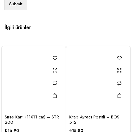
İlgili ürünler
Stres Kartı (11X11 cm) – STR
Kitap Ayracı Postitli – BOS
200
512
₺
16,90
₺
15,80