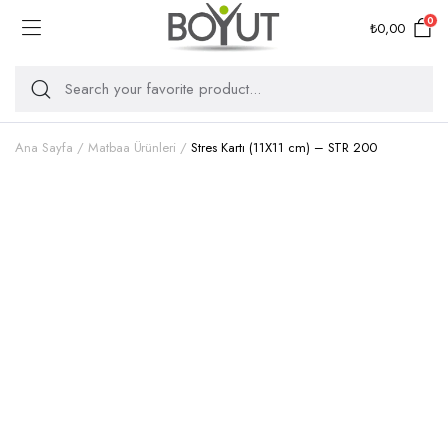
0
₺
0,00
Ana Sayfa
Matbaa Ürünleri
Stres Kartı (11X11 cm) – STR 200