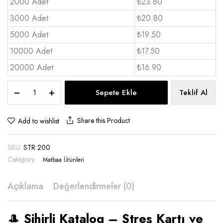
2000 Adet
₺23.80
3000 Adet
₺20.80
5000 Adet
₺19.50
10000 Adet
₺17.50
20000 Adet
₺16.90
Stres
Sepete Ekle
Teklif Al
Kartı
(11X11
cm)
Share this Product
Add to wishlist
-
STR
SKU:
STR 200
200
quantity
Category:
Matbaa Ürünleri
Açıklama
Değerlendirmeler (0)
🎩
Sihirli Katalog – Stres Kartı ve