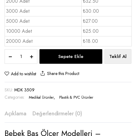
2000 Adet
₺32.50
3000 Adet
₺30.00
5000 Adet
₺27.00
10000 Adet
₺25.00
20000 Adet
₺18.00
Bebek
Sepete Ekle
Teklif Al
Baş
Ölçer
-
Share this Product
Add to wishlist
MDK
3509
SKU:
MDK 3509
quantity
Categories:
,
Medikal Ürünler
Plastik & PVC Ürünler
Açıklama
Değerlendirmeler (0)
Bebek Baş Ölçer Modelleri –