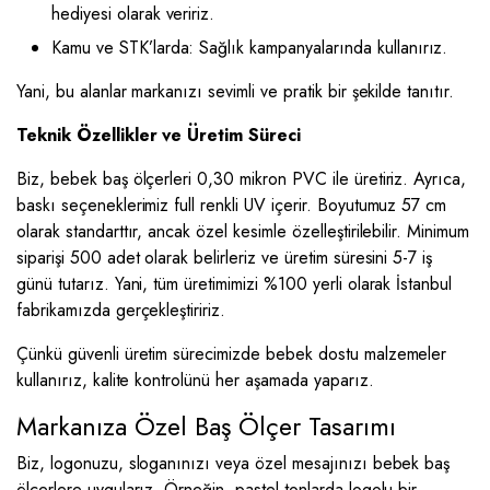
hediyesi olarak veririz.
Kamu ve STK’larda: Sağlık kampanyalarında kullanırız.
Yani, bu alanlar markanızı sevimli ve pratik bir şekilde tanıtır.
Teknik Özellikler ve Üretim Süreci
Biz, bebek baş ölçerleri 0,30 mikron PVC ile üretiriz. Ayrıca,
baskı seçeneklerimiz full renkli UV içerir. Boyutumuz 57 cm
olarak standarttır, ancak özel kesimle özelleştirilebilir. Minimum
siparişi 500 adet olarak belirleriz ve üretim süresini 5-7 iş
günü tutarız. Yani, tüm üretimimizi %100 yerli olarak İstanbul
fabrikamızda gerçekleştiririz.
Çünkü güvenli üretim sürecimizde bebek dostu malzemeler
kullanırız, kalite kontrolünü her aşamada yaparız.
Markanıza Özel Baş Ölçer Tasarımı
Biz, logonuzu, sloganınızı veya özel mesajınızı bebek baş
ölçerlere uygularız. Örneğin, pastel tonlarda logolu bir