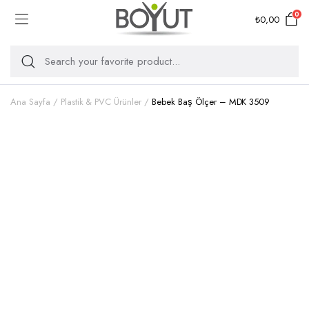
0
₺
0,00
Ana Sayfa
Plastik & PVC Ürünler
Bebek Baş Ölçer – MDK 3509