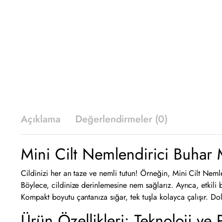
Açıklama
Değerlendirmeler (0)
Mini Cilt Nemlendirici Buhar 
Cildinizi her an taze ve nemli tutun! Örneğin, Mini Cilt Nemle
Böylece, cildinize derinlemesine nem sağlarız. Ayrıca, etkili b
Kompakt boyutu çantanıza sığar, tek tuşla kolayca çalışır. Dol
Ürün Özellikleri: Teknoloji ve P