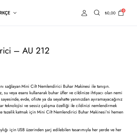
0
RKÇE
₺
0,00
irici – AU 212
ını sağlayan Mini Cilt Nemlendirici Buhar Makinesi ile tanışın.
, su veya esans kullanarak buhar üfler ve cildinize ihtiyacı olan nemi
ı sayesinde, evde, ofiste ya da seyahatte yanınızdan ayıramayacağınız
har teknolojisi ve sessiz çalışma özelliği ile cildinizi nemlendirmek
nize tazelik katmak için Mini Cilt Nemlendirici Buhar Makinesi’ni hemen
aylığı için USB üzerinden şarj edilebilen tasarımıyla her yerde ve her