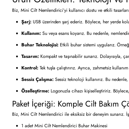
Biz, Mini Cilt Nemlendirici’yi kullanıcı dostu ve etkili tasarla
Şarj:
USB üzerinden şarj ederiz. Böylece, her yerde kola
Kullanım:
Su veya esans koyarız. Bu nedenle, nemlendirm
Buhar Teknolojisi:
Etkili buhar sistemi uygularız. Örneğ
Tasarım:
Kompakt ve taşınabilir sunarız. Dolayısıyla, çan
Kontrol:
Tek tuşla çalıştırırız. Ayrıca, zahmetsiz kullanım
Sessiz Çalışma:
Sessiz teknoloji kullanırız. Bu nedenle,
Özelleştirme:
Logonuzla cihazı kişiselleştiririz. Böylec
Paket İçeriği: Komple Cilt Bakım 
Biz, Mini Cilt Nemlendirici ile eksiksiz bir deneyim sunarız. İş
1 adet Mini Cilt Nemlendirici Buhar Makinesi