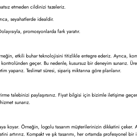
atsız etmeden cildinizi tazeleriz.
ıca, seyahatlerde idealdir.
olayısıyla, promosyonlarda fark yaratır.
neğin, etkili buhar teknolojisini titizlikle entegre ederiz. Ayrıca, k
te kontrolünden geçer. Bu nedenle, kusursuz bir deneyim sunarız. Ür
etim yaparız. Teslimat süresi, sipariş miktarına göre planlanır.
e talebinizi paylaşırsınız. Fiyat bilgisi için bizimle iletişime geçer
 hizmet sunarız.
ya koyar. Örneğin, logolu tasarım müşterilerinizin dikkatini çeker. 
atini artırırız. Kompakt ve şık tasarımı, her ortamda profesyonel bir 