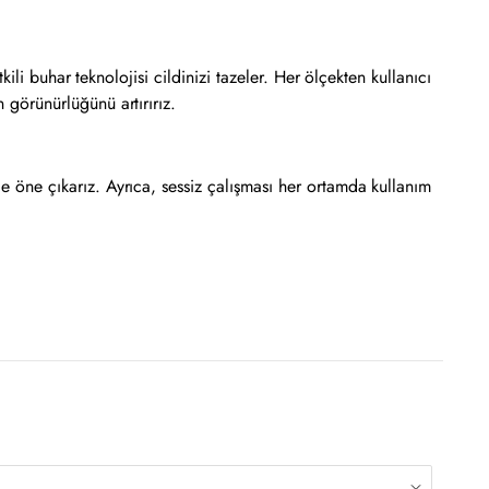
tkili buhar teknolojisi cildinizi tazeler. Her ölçekten kullanıcı
n görünürlüğünü artırırız.
le öne çıkarız. Ayrıca, sessiz çalışması her ortamda kullanım