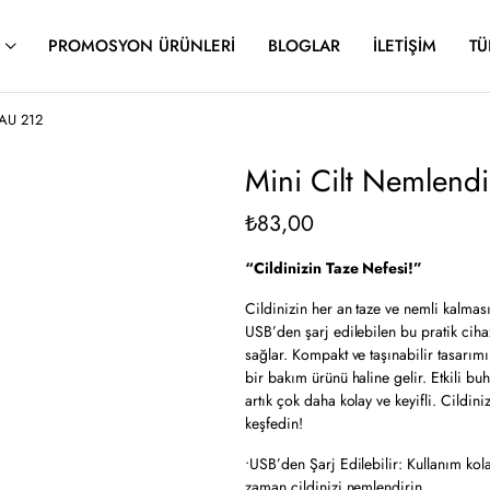
PROMOSYON ÜRÜNLERI
BLOGLAR
İLETIŞIM
TÜ
 AU 212
Mini Cilt Nemlend
₺
83,00
“Cildinizin Taze Nefesi!”
Cildinizin her an taze ve nemli kalmas
USB’den şarj edilebilen bu pratik cihaz
sağlar. Kompakt ve taşınabilir tasarım
bir bakım ürünü haline gelir. Etkili bu
artık çok daha kolay ve keyifli. Cildi
keşfedin!
•USB’den Şarj Edilebilir: Kullanım kol
zaman cildinizi nemlendirin.