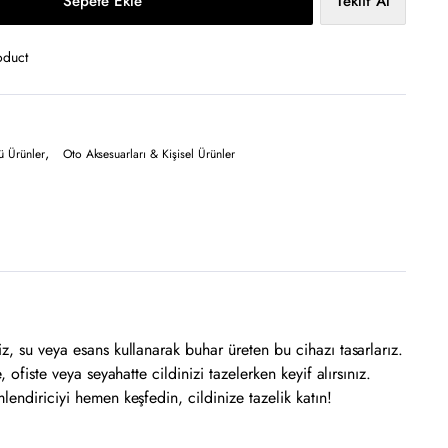
Sepete Ekle
Teklif Al
oduct
,
ü Ürünler
Oto Aksesuarları & Kişisel Ürünler
z, su veya esans kullanarak buhar üreten bu cihazı tasarlarız.
ofiste veya seyahatte cildinizi tazelerken keyif alırsınız.
endiriciyi hemen keşfedin, cildinize tazelik katın!