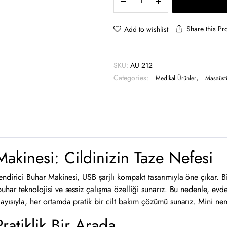
Cilt
Nemlendirici
-
Share this Pr
Add to wishlist
AU
212
quantity
SKU:
AU 212
Categories:
,
Medikal Ürünler
Masaüst
Makinesi: Cildinizin Taze Nefesi
ndirici Buhar Makinesi, USB şarjlı kompakt tasarımıyla öne çıkar. Bi
uhar teknolojisi ve sessiz çalışma özelliği sunarız. Bu nedenle, evde, 
ayısıyla, her ortamda pratik bir cilt bakım çözümü sunarız. Mini neml
ratiklik Bir Arada