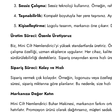
Sessiz Çalışma:
Sessiz teknoloji kullanırız. Örneğin, rah
Taşınabilirlik:
Kompakt boyutuyla her yere taşırsınız. Ayr
Kişiselleştirme:
Logolu tasarım, markanızı öne çıkarır. D
Üretim Süreci: Özenle Üretiyoruz
Biz, Mini Cilt Nemlendirici’yi yüksek standartlarda üretiriz. Ör
çalışma özelliği, uzman ekiplerce uygulanır. Her cihaz, kali
sürdürülebilirliği destekleriz. Sipariş onayından sonra hızlı ür
Sipariş Süreci: Kolay ve Hızlı
Sipariş vermek çok kolaydır. Örneğin, logonuzu veya özelleştirm
süresi, sipariş miktarına göre planlanır. Bu nedenle, size hızlı
Markanıza Değer Katın
Mini Cilt Nemlendirici Buhar Makinesi, markanızın farkını orta
hatırlatır. Promosyon ürünü olarak dağıtırsanız, müşteri sadak