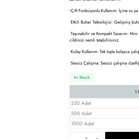
•Çift Fonksiyonlu Kullanım: İçine su ya
•Etkili Buhar Teknolojisi: Gelişmiş buh
•Taşınabilir ve Kompakt Tasarım: Mini 
cildinizi nemli tutabilirsiniz.
•Kolay Kullanım: Tek tuşla kolayca çalış
•Sessiz Çalışma: Sessiz çalışma özelliği
In Stock
250 Adet
500 Adet
1000 Adet
Mini