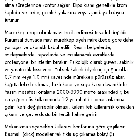
alma süreçlerinde konfor sağlar. Klips kısmı genellikle krom
kaplıdır ve cebe, gömlek yakasına veya ajandaya kolayca
tutunur.
Mürekkep rengi olarak mavi tercih edilmesi tesadüf değildir.
Kurumsal dünyada mavi mürekkep siyah mürekkebe göre daha
yumuşak ve okunaklı kabul edilir. Resmi belgelerde,
sözleşmelerde, raporlarda ve imzalanacak evraklarda
profesyonel bir izlenim bırakır. Psikolojik olarak güven, sakinlik
ve yaratıcılık hissi verir. Yüksek kaliteli bilyeli uç (çoğunlukla
0.7 mm veya 1.0 mm) sayesinde mürekkep pürüzsüz akar,
kağıtta leke bırakmaz, hızlı kurur ve suya karşı dayanıklıdır.
Yazım mesafesi ortalama 2000-3000 metre arasındadır; bu
da yoğun ofis kullanımında 1-2 yıl rahat bir ömür anlamına
gelir. Refil değiştirilebilir olması, kalemi tek kullanımlık olmaktan
çıkarır ve çevre dostu bir tercih haline getirir.
Mekanizma seçenekleri kullanıcı konforuna göre çeşitlenir.
Basmalı (click) modeller tek tıkla uç çıkarma kolaylığı