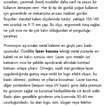
sunarken, çevirmeli (twist) modeller daha zarif ve sessiz bir
kullanım deneyimi verir. Her iki tip de günlük yoğun kullanım
için güvenilirdir ve mekanizma arızası nadiren görülür.
Boyutları standart kalem ölçülerinde tutulur: yaklaşık 135-145
mm uzunluk ve 9-11 mm çap. Bu ölçü, ergonomik tutuş sağlar;
ne çok ince ne de çok kalın olduğundan el yorgunluğu
yaratmaz.
Promosyon açısından metal kalemin en güçlü yanı baskı
uyumudur. Özellikle
lazer kazıma
tekniği metal yüzeyde en
kaliteli ve en kalıcı sonucu verir. Lazer ışını metalin üst
katmanını ince bir şekilde aşındırarak altındaki kontrast
katmanı ortaya çıkarır. Örneğin, siyah mat gövdeye lazer
uygulandığında gümüş veya renkli bir logo efekti oluşur; bu
baskı silinmez, çizilmez ve yıllarca bozulmaz. Lazer kazıma,
diğer yöntemlere (tampon veya UV baskı) göre daha premium
bir görünüm sağlar ve kurumsal hediyeliklerde sık tercih edilir.
Baskı alanı genellikle gövdenin orta kısmında 50-60 mm
uzunluğundadır; bu alan logo, isim, slogan veya telefon