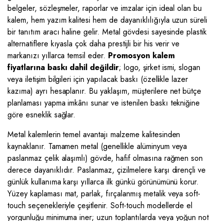
belgeler, sözleşmeler, raporlar ve imzalar için ideal olan bu
kalem, hem yazım kalitesi hem de dayanıklılığıyla uzun süreli
bir tanıtım aracı haline gelir. Metal gövdesi sayesinde plastik
alternatiflere kıyasla çok daha prestijli bir his verir ve
markanızı yıllarca temsil eder.
Promosyon kalem
fiyatlarına baskı dahil değildir
; logo, şirket ismi, slogan
veya iletişim bilgileri için yapılacak baskı (özellikle lazer
kazıma) ayrı hesaplanır. Bu yaklaşım, müşterilere net bütçe
planlaması yapma imkânı sunar ve istenilen baskı tekniğine
göre esneklik sağlar.
Metal kalemlerin temel avantajı malzeme kalitesinden
kaynaklanır. Tamamen metal (genellikle alüminyum veya
paslanmaz çelik alaşımlı) gövde, hafif olmasına rağmen son
derece dayanıklıdır. Paslanmaz, çizilmelere karşı dirençli ve
günlük kullanıma karşı yıllarca ilk günkü görünümünü korur.
Yüzey kaplaması mat, parlak, fırçalanmış metalik veya soft-
touch seçenekleriyle çeşitlenir. Soft-touch modellerde el
yorgunluğu minimuma iner; uzun toplantılarda veya yoğun not