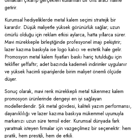
olmaktan çıkarıp gerçekten kullanılan bir ofis aracı haline
getirir.
Kurumsal hediyeliklerde metal kalem seçimi stratejik bir
karardır. Düşük maliyetle yüksek görünürlük sağlar; uzun
ömürlü olduğu için reklam etkisi aylarca, hatta yıllarca sürer.
Mavi mürekkeple birleştiğinde profesyonel imajı pekiştirir;
lazer kazıma baskıyla ise logo kalıcı ve estetik hale gelir.
Promosyon metal kalem fiyatları baskı hariç tutulduğu için
teklifler şeffaftır; adet bazında kademeli indirimler uygulanır
ve yüksek hacimli siparişlerde birim maliyet önemli ölçüde
düşer.
Sonuç olarak, mavi renk mürekkepli metal tükenmez kalem
promosyon ürünlerinde dengeyi en iyi sağlayan
modellerdendir. Şık metal gövdesi, kaliteli yazım performansı,
dayanıklılığı ve lazer kazıma baskıya mükemmel uyumuyla
markanızı uzun süre temsil eder. Kurumsal dünyada fark
yaratmak isteyen firmalar için vazgeçilmez bir seçenektir: hem
pratik, hem prestijli, hem de etkili.