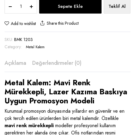
Metal
Sepete Ekle
Teklif Al
Kalem
-
BMK
Share this Product
Add to wishlist
1203
quantity
SKU:
BMK 1203
Category:
Metal Kalem
Açıklama
Değerlendirmeler (0)
Metal Kalem: Mavi Renk
Mürekkepli, Lazer Kazıma Baskıya
Uygun Promosyon Modeli
Kurumsal promosyon dünyasında yıllardır en güvenilir ve en
çok tercih edilen ürünlerden biri metal kalemdir. Özellikle
mavi renk mürekkepli
modeller profesyonel kullanım
gerektiren her alanda öne çıkar. Ofis notlarından resmi