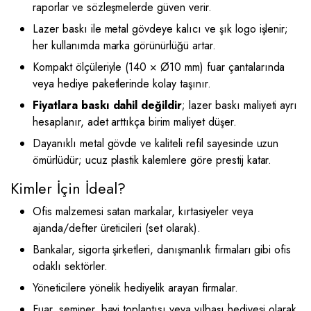
raporlar ve sözleşmelerde güven verir.
Lazer baskı ile metal gövdeye kalıcı ve şık logo işlenir;
her kullanımda marka görünürlüğü artar.
Kompakt ölçüleriyle (140 × Ø10 mm) fuar çantalarında
veya hediye paketlerinde kolay taşınır.
Fiyatlara baskı dahil değildir
; lazer baskı maliyeti ayrı
hesaplanır, adet arttıkça birim maliyet düşer.
Dayanıklı metal gövde ve kaliteli refil sayesinde uzun
ömürlüdür; ucuz plastik kalemlere göre prestij katar.
Kimler İçin İdeal?
Ofis malzemesi satan markalar, kırtasiyeler veya
ajanda/defter üreticileri (set olarak).
Bankalar, sigorta şirketleri, danışmanlık firmaları gibi ofis
odaklı sektörler.
Yöneticilere yönelik hediyelik arayan firmalar.
Fuar, seminer, bayi toplantısı veya yılbaşı hediyesi olarak