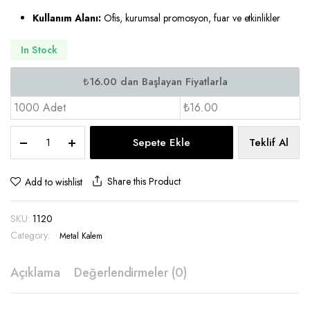
Kullanım Alanı:
Ofis, kurumsal promosyon, fuar ve etkinlikler
In Stock
1000 Adet
₺16.00
Metal
Sepete Ekle
Teklif Al
Kalem
Tükenmez
-
Share this Product
Add to wishlist
BMK
1120
SKU:
1120
quantity
Category:
Metal Kalem
Açıklama
Değerlendirmeler (0)