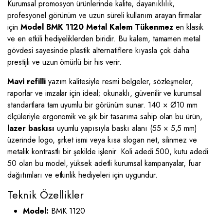
Kurumsal promosyon ürünlerinde kalite, dayanıklılık,
profesyonel görünüm ve uzun süreli kullanım arayan firmalar
için
Model BMK 1120 Metal Kalem Tükenmez
en klasik
ve en etkili hediyeliklerden biridir. Bu kalem, tamamen metal
gövdesi sayesinde plastik alternatiflere kıyasla çok daha
prestijli ve uzun ömürlü bir his verir.
Mavi refilli
yazım kalitesiyle resmi belgeler, sözleşmeler,
raporlar ve imzalar için ideal; okunaklı, güvenilir ve kurumsal
standartlara tam uyumlu bir görünüm sunar. 140 × Ø10 mm
ölçüleriyle ergonomik ve şık bir tasarıma sahip olan bu ürün,
lazer baskısı
uyumlu yapısıyla baskı alanı (55 × 5,5 mm)
üzerinde logo, şirket ismi veya kısa slogan net, silinmez ve
metalik kontrastlı bir şekilde işlenir. Koli adedi 500, kutu adedi
50 olan bu model, yüksek adetli kurumsal kampanyalar, fuar
dağıtımları ve etkinlik hediyeleri için uygundur.
Teknik Özellikler
Model:
BMK 1120