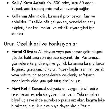
Koli / Kutu Adedi:
Koli 500 adet, kutu 50 adet –
Yüksek adetli siparişlerde maliyet avantajı sağlar.
Kullanım Alanı:
ofis, kurumsal promosyon, fuar ve
etkinlikler. Özellikle ofis çalışanları, yöneticiler, satış
ekipleri, fuar katılımcıları ve etkinlik ziyaretçileri için
idealdir.
Ürün Özellikleri ve Fonksiyonlar
Metal Gövde:
Alüminyum veya paslanmaz çelik alaşımlı
gövde, hafif ama son derece dayanıklıdır. Paslanmaz,
çizilmelere karşı dirençli ve günlük kullanıma karşı yıllarca
ilk günkü görünümünü korur. Yüzey kaplaması mat, parlak
veya soft-touch seçenekleriyle çeşitlenir; soft-touch
modellerde elde yumuşak tutuş hissi oluşur.
Mavi Refil:
Kurumsal dünyada en yaygın tercih edilen
renk; resmi evraklarda güven hissi verir. Yüksek kaliteli
bilyeli uç sayesinde mürekkep pürüzsüz akar, kağıtta leke
bırakmaz, hızlı kurur ve suya dayanıklıdır. Yazım