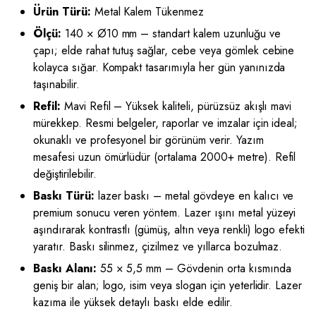
Ürün Türü:
Metal Kalem Tükenmez
Ölçü:
140 × Ø10 mm – standart kalem uzunluğu ve
çapı; elde rahat tutuş sağlar, cebe veya gömlek cebine
kolayca sığar. Kompakt tasarımıyla her gün yanınızda
taşınabilir.
Refil:
Mavi Refil – Yüksek kaliteli, pürüzsüz akışlı mavi
mürekkep. Resmi belgeler, raporlar ve imzalar için ideal;
okunaklı ve profesyonel bir görünüm verir. Yazım
mesafesi uzun ömürlüdür (ortalama 2000+ metre). Refil
değiştirilebilir.
Baskı Türü:
lazer baskı – metal gövdeye en kalıcı ve
premium sonucu veren yöntem. Lazer ışını metal yüzeyi
aşındırarak kontrastlı (gümüş, altın veya renkli) logo efekti
yaratır. Baskı silinmez, çizilmez ve yıllarca bozulmaz.
Baskı Alanı:
55 × 5,5 mm – Gövdenin orta kısmında
geniş bir alan; logo, isim veya slogan için yeterlidir. Lazer
kazıma ile yüksek detaylı baskı elde edilir.