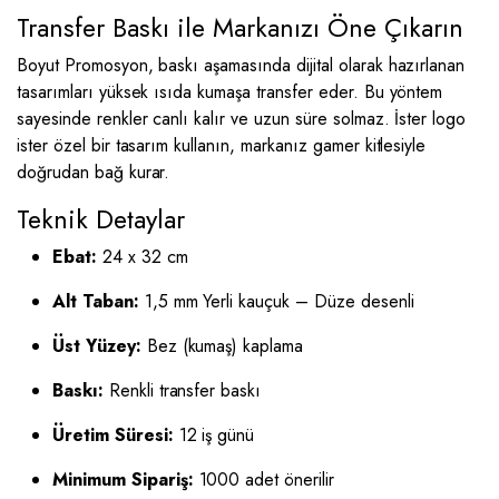
Transfer Baskı ile Markanızı Öne Çıkarın
Boyut Promosyon, baskı aşamasında dijital olarak hazırlanan
tasarımları yüksek ısıda kumaşa transfer eder. Bu yöntem
sayesinde renkler canlı kalır ve uzun süre solmaz. İster logo
ister özel bir tasarım kullanın, markanız gamer kitlesiyle
doğrudan bağ kurar.
Teknik Detaylar
Ebat:
24 x 32 cm
Alt Taban:
1,5 mm Yerli kauçuk – Düze desenli
Üst Yüzey:
Bez (kumaş) kaplama
Baskı:
Renkli transfer baskı
Üretim Süresi:
12 iş günü
Minimum Sipariş:
1000 adet önerilir