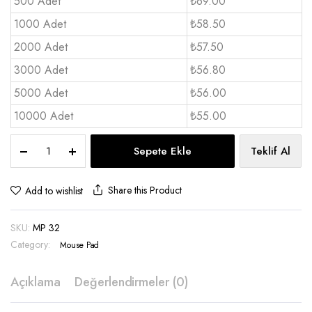
500 Adet
₺69.00
1000 Adet
₺58.50
2000 Adet
₺57.50
3000 Adet
₺56.80
5000 Adet
₺56.00
10000 Adet
₺55.00
Kumaş
Sepete Ekle
Teklif Al
Mouse
pad
24x32
Share this Product
Add to wishlist
1,5
mm
SKU:
MP 32
-
MP
Category:
Mouse Pad
32
quantity
Açıklama
Değerlendirmeler (0)