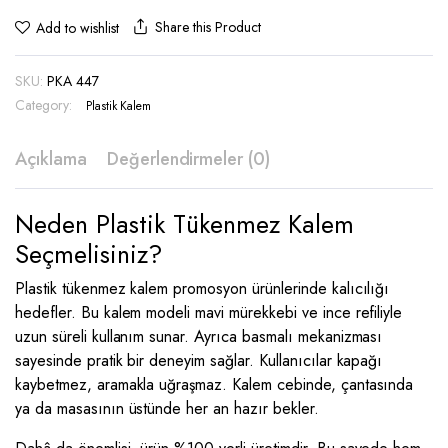
-
Share this Product
Add to wishlist
PKA
447
SKU:
PKA 447
quantity
Category:
Plastik Kalem
Açıklama
Değerlendirmeler (0)
Neden Plastik Tükenmez Kalem
Seçmelisiniz?
Plastik tükenmez kalem promosyon ürünlerinde kalıcılığı
hedefler. Bu kalem modeli mavi mürekkebi ve ince refiliyle
uzun süreli kullanım sunar. Ayrıca basmalı mekanizması
sayesinde pratik bir deneyim sağlar. Kullanıcılar kapağı
kaybetmez, aramakla uğraşmaz. Kalem cebinde, çantasında
ya da masasının üstünde her an hazır bekler.