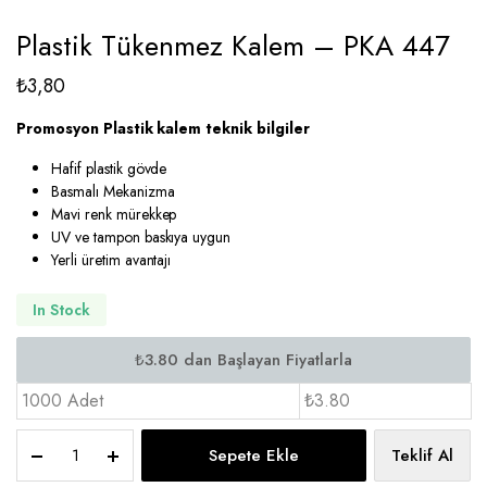
Plastik Tükenmez Kalem – PKA 447
₺
3,80
Promosyon Plastik kalem teknik bilgiler
Hafif plastik gövde
Basmalı Mekanizma
Mavi renk mürekkep
UV ve tampon baskıya uygun
Yerli üretim avantajı
In Stock
1000 Adet
₺3.80
Plastik
Sepete Ekle
Teklif Al
Tükenmez
Kalem