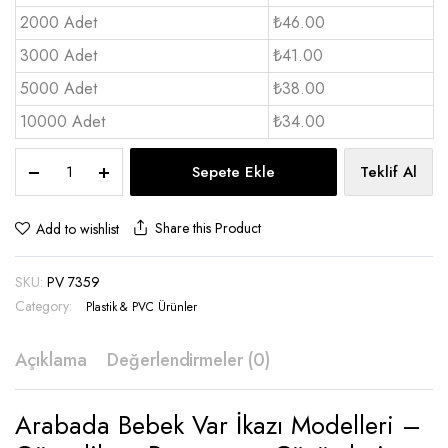
2000 Adet
₺46.00
3000 Adet
₺41.00
5000 Adet
₺38.00
10000 Adet
₺34.00
Arabada
Sepete Ekle
Teklif Al
Bebek
Var
İkazı
Share this Product
Add to wishlist
-
PV
SKU:
PV 7359
7359
quantity
Category:
Plastik & PVC Ürünler
Açıklama
Değerlendirmeler (0)
Arabada Bebek Var İkazı Modelleri –