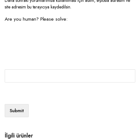
Daha sonraki yorumlarımda kullanılması için adım, e-posta adresim ve
site adresim bu tarayıcıya kaydedilsin.
Are you human? Please solve:
İlgili ürünler