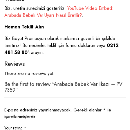
Biz, üretim sürecimizi gösteririz:
YouTube Video Embed:
Arabada Bebek Var Uyarı Nasıl Üretilir?
.
Hemen Teklif Alın
Biz Boyut Promosyon olarak markanızı güvenli bir şekilde
tanıtırız! Bu nedenle, teklif için formu doldurun veya
0212
481 58 80
‘i arayın.
Reviews
There are no reviews yet.
Be the first to review “Arabada Bebek Var İkazı – PV
7359”
E-posta adresiniz yayınlanmayacak.
Gerekli alanlar
*
ile
işaretlenmişlerdir
Your rating
*