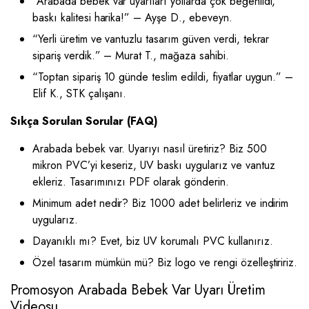
“Arabada bebek var uyarıları yollarda çok beğenildi,
baskı kalitesi harika!” – Ayşe D., ebeveyn.
“Yerli üretim ve vantuzlu tasarım güven verdi, tekrar
sipariş verdik.” – Murat T., mağaza sahibi.
“Toptan sipariş 10 günde teslim edildi, fiyatlar uygun.” –
Elif K., STK çalışanı.
Sıkça Sorulan Sorular (FAQ)
Arabada bebek var. Uyarıyı nasıl üretiriz? Biz 500
mikron PVC’yi keseriz, UV baskı uygularız ve vantuz
ekleriz. Tasarımınızı PDF olarak gönderin.
Minimum adet nedir? Biz 1000 adet belirleriz ve indirim
uygularız.
Dayanıklı mı? Evet, biz UV korumalı PVC kullanırız.
Özel tasarım mümkün mü? Biz logo ve rengi özelleştiririz.
Promosyon Arabada Bebek Var Uyarı Üretim
Videosu