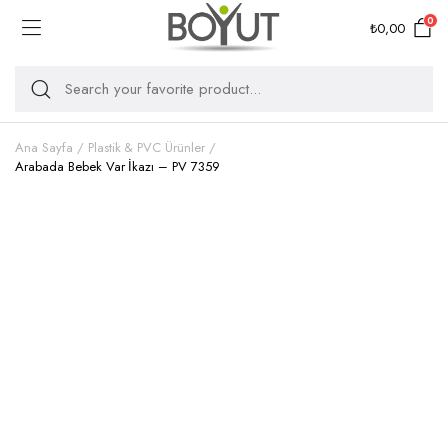
0
₺
0,00
Ana Sayfa
Plastik & PVC Ürünler
Arabada Bebek Var İkazı – PV 7359