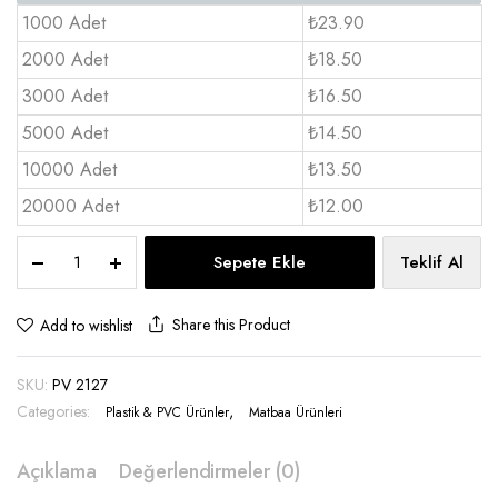
1000 Adet
₺23.90
2000 Adet
₺18.50
3000 Adet
₺16.50
5000 Adet
₺14.50
10000 Adet
₺13.50
20000 Adet
₺12.00
Karton
Sepete Ekle
Teklif Al
Yelpaze
Yuvarlak
Kesim
Share this Product
Add to wishlist
-
PV
SKU:
PV 2127
2127
quantity
Categories:
,
Plastik & PVC Ürünler
Matbaa Ürünleri
Açıklama
Değerlendirmeler (0)