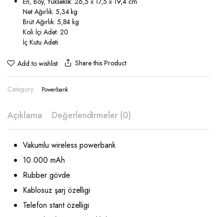
En, Boy, Yükseklik
: 26,5 x 17,5 x 19,4 cm
Net Ağırlık
: 5,34 kg
Brüt Ağırlık
: 5,84 kg
Koli İçi Adet
: 20
İç Kutu Adeti
Share this Product
Add to wishlist
Category:
Powerbank
Açıklama
Değerlendirmeler (0)
Vakumlu wireless powerbank
10.000 mAh
Rubber gövde
Kablosuz şarj özelligi
Telefon stant özelligi