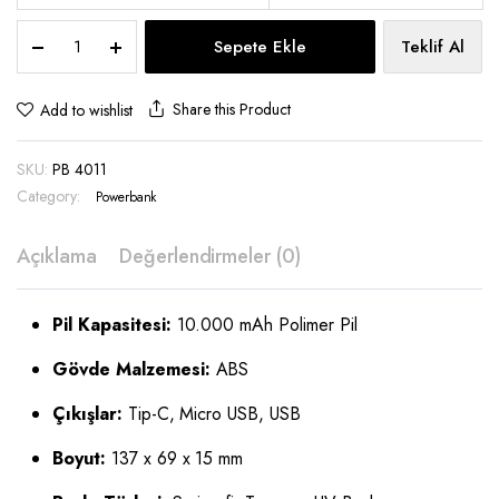
Powerbank
Sepete Ekle
Teklif Al
10.000
mAh
-
Share this Product
Add to wishlist
PB
4011
SKU:
PB 4011
quantity
Category:
Powerbank
Açıklama
Değerlendirmeler (0)
Pil Kapasitesi:
10.000 mAh Polimer Pil
Gövde Malzemesi:
ABS
Çıkışlar:
Tip-C, Micro USB, USB
Boyut:
137 x 69 x 15 mm