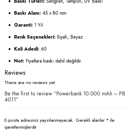
Baskı Türleri:
Serigrafi, Tampon, UV Baskı
Baskı Alanı:
45 x 80 mm
Garanti:
1 Yıl
Renk Seçenekleri:
Siyah, Beyaz
Koli Adedi:
60
Not:
Fiyatlara baskı dahil değildir.
Reviews
There are no reviews yet.
Be the first to review “Powerbank 10.000 mAh – PB
4011”
E-posta adresiniz yayınlanmayacak.
Gerekli alanlar
*
ile
işaretlenmişlerdir