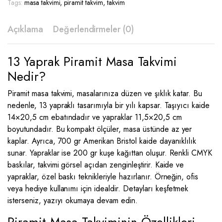
Tags:
masa takvimi
,
piramit takvim
,
takvim
Açıklama
Değerlendirmeler (0)
13 Yaprak Piramit Masa Takvimi
Nedir?
Piramit masa takvimi, masalarınıza düzen ve şıklık katar. Bu
nedenle, 13 yapraklı tasarımıyla bir yılı kapsar. Taşıyıcı kaide
14×20,5 cm ebatındadır ve yapraklar 11,5×20,5 cm
boyutundadır. Bu kompakt ölçüler, masa üstünde az yer
kaplar. Ayrıca, 700 gr Amerikan Bristol kaide dayanıklılık
sunar. Yapraklar ise 200 gr kuşe kağıttan oluşur. Renkli CMYK
baskılar, takvimi görsel açıdan zenginleştirir. Kaide ve
yapraklar, özel baskı teknikleriyle hazırlanır. Örneğin, ofis
veya hediye kullanımı için idealdir. Detayları keşfetmek
isterseniz, yazıyı okumaya devam edin.