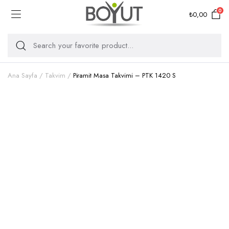
0
₺
0,00
Ana Sayfa
Takvim
Piramit Masa Takvimi – PTK 1420 S