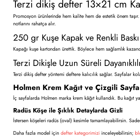
Terzi dikiş defter 13×21 cm Kar
Promosyon ürünlerinde hem kalite hem de estetik önem taşır. B
notlarını rahatça alır.
250 gr Kuşe Kapak ve Renkli Baskı
Kapağı kuşe kartondan ürettik. Böylece hem sağlamlık kazandı
Terzi Dikişle Uzun Süreli Dayanıklıl
Terzi dikiş defter yöntemi deftere kalıcılık sağlar. Sayfalar 
Holmen Krem Kağıt ve Çizgili Sayfa
İç sayfalarda Holmen marka krem kâğıt kullandık. Bu kağıt yaz
Radüs Köşe ile Şıklık Detaylarda Gizli
İstersen köşeleri radüs (oval) kesimle tamamlayabilirsin. Sa
Daha fazla model için
defter kategorimizi
inceleyebilirsin;
bl