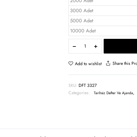
2000 Adet
3000 Adet
5000 Adet
10000 Adet
Terzi
dikiş
Defter
13×21
Share this Pr
Add to wishlist
-
DFT
3320
SKU:
DFT 3327
H
Categories:
,
quantity
Tarihsiz Defter Ve Ajanda