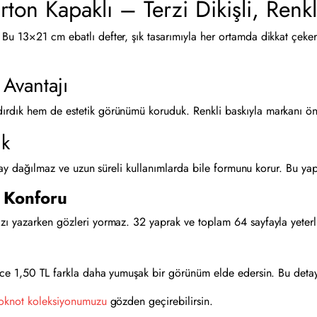
ton Kapaklı – Terzi Dikişli, Renkli
u 13×21 cm ebatlı defter, şık tasarımıyla her ortamda dikkat çeker. 
 Avantajı
rdık hem de estetik görünümü koruduk. Renkli baskıyla markanı öne ç
ık
kolay dağılmaz ve uzun süreli kullanımlarda bile formunu korur. Bu yap
 Konforu
ı yazarken gözleri yormaz. 32 yaprak ve toplam 64 sayfayla yeterli al
dece 1,50 TL farkla daha yumuşak bir görünüm elde edersin. Bu deta
oknot koleksiyonumuzu
gözden geçirebilirsin.