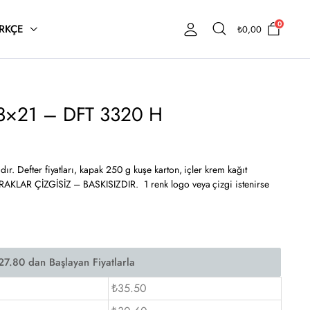
0
RKÇE
₺
0,00
 13×21 – DFT 3320 H
r. Defter fiyatları, kapak 250 g kuşe karton, içler krem kağıt
RAKLAR ÇİZGİSİZ – BASKISIZDIR. 1 renk logo veya çizgi istenirse
₺35.50