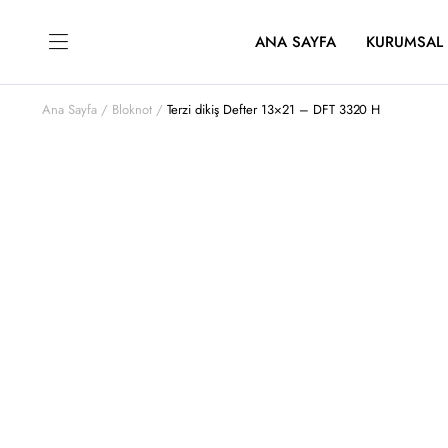
ANA SAYFA
KURUMSAL
Ana Sayfa
Bloknot
Terzi dikiş Defter 13×21 – DFT 3320 H