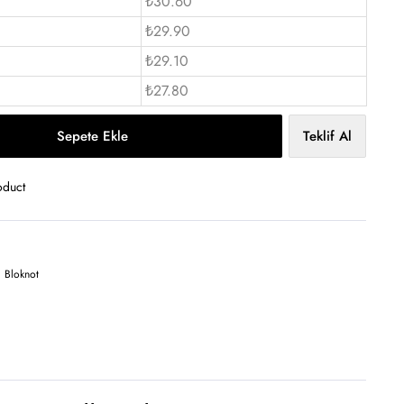
₺30.60
₺29.90
₺29.10
₺27.80
Sepete Ekle
Teklif Al
oduct
Bloknot