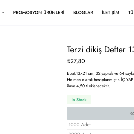
PROMOSYON ÜRÜNLERI
BLOGLAR
İLETIŞIM
TÜ
Terzi dikiş Defter
₺
27,80
Ebat:13×21 cm, 32 yaprak ve 64 sayfadı
Holmen olarak hesaplanmıştır. İÇ YAP
ilave 4,50 tl eklenecektir.
In Stock
1000 Adet