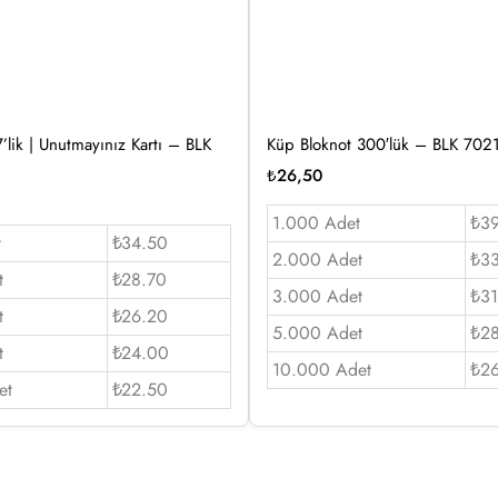
’lik | Unutmayınız Kartı – BLK
Küp Bloknot 300′lük – BLK 702
₺
26,50
1.000 Adet
₺3
t
₺34.50
2.000 Adet
₺3
t
₺28.70
3.000 Adet
₺31
t
₺26.20
5.000 Adet
₺2
t
₺24.00
10.000 Adet
₺2
et
₺22.50