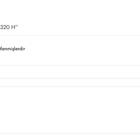
 3320 H”
tlenmişlerdir