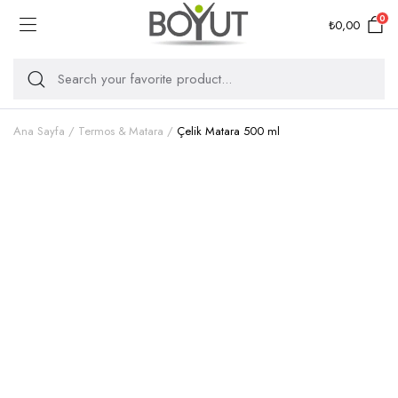
0
₺
0,00
Ana Sayfa
Termos & Matara
Çelik Matara 500 ml