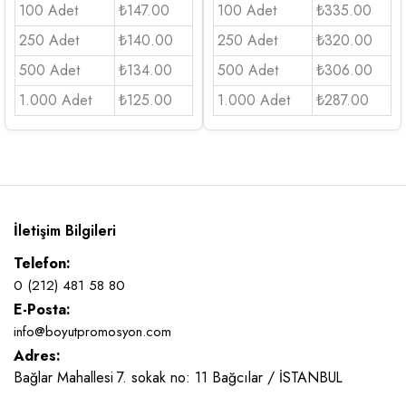
100 Adet
₺147.00
100 Adet
₺335.00
250 Adet
₺140.00
250 Adet
₺320.00
500 Adet
₺134.00
500 Adet
₺306.00
1.000 Adet
₺125.00
1.000 Adet
₺287.00
İletişim Bilgileri
Telefon:
0 (212) 481 58 80
E-Posta:
info@boyutpromosyon.com
Adres:
Bağlar Mahallesi 7. sokak no: 11 Bağcılar / İSTANBUL