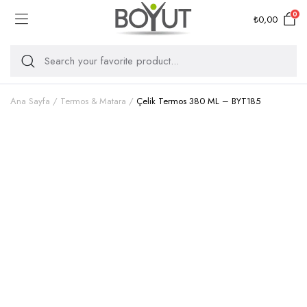
0
₺
0,00
Ana Sayfa
Termos & Matara
Çelik Termos 380 ML – BYT185