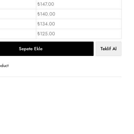
₺147.00
₺140.00
₺134.00
₺125.00
Sepete Ekle
Teklif Al
oduct