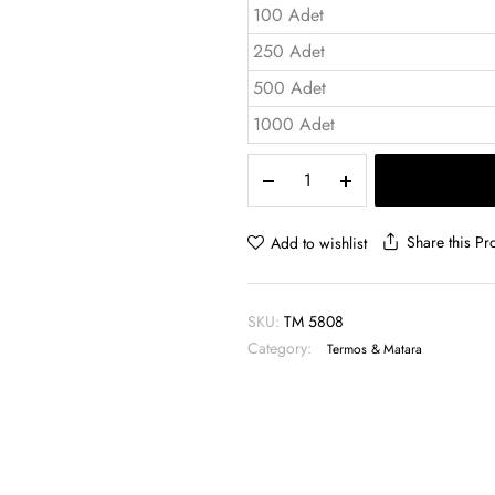
100 Adet
250 Adet
500 Adet
1000 Adet
Silindir
Termos
Bardak
280
Share this Pr
Add to wishlist
ml
-
TM
SKU:
TM 5808
5808
Category:
quantity
Termos & Matara