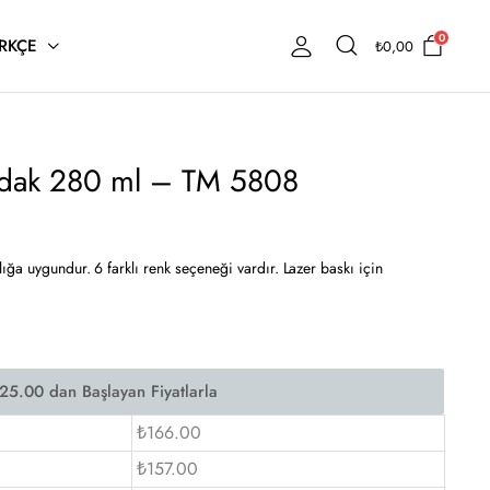
0
RKÇE
₺
0,00
ardak 280 ml – TM 5808
ığa uygundur. 6 farklı renk seçeneği vardır. Lazer baskı için
₺166.00
₺157.00