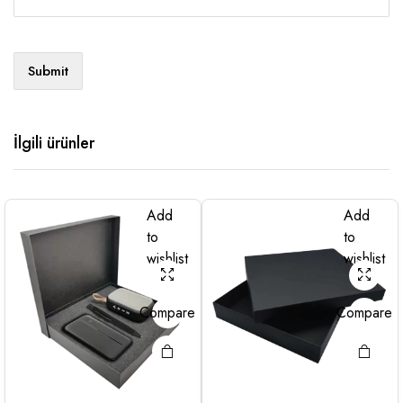
İlgili ürünler
Add
Add
to
to
wishlist
wishlist
Compare
Compare