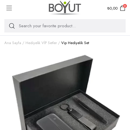
0
₺
0,00
Ana Sayfa
Hediyelik VİP Setler
Vip Hediyelik Set