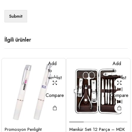
İlgili ürünler
Add
Add
to
to
wishlist
wishlist
Compare
Compare
Promosyon Penlight
Manikür Seti 12 Parça – MDK