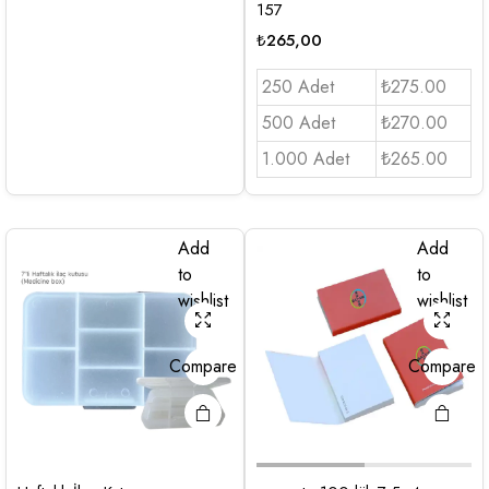
157
₺
265,00
250 Adet
₺275.00
500 Adet
₺270.00
1.000 Adet
₺265.00
Add
Add
to
to
wishlist
wishlist
Compare
Compare