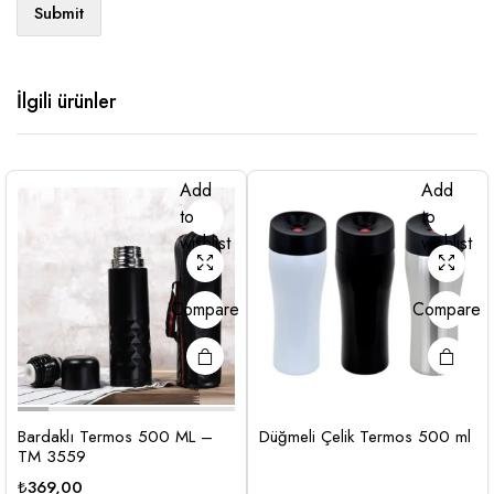
İlgili ürünler
Add
Add
to
to
wishlist
wishlist
Compare
Compare
Bardaklı Termos 500 ML –
Düğmeli Çelik Termos 500 ml
TM 3559
₺
369,00