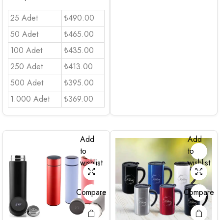
25 Adet
₺490.00
50 Adet
₺465.00
100 Adet
₺435.00
250 Adet
₺413.00
500 Adet
₺395.00
1.000 Adet
₺369.00
Add
Add
to
to
wishlist
wishlist
Compare
Compare