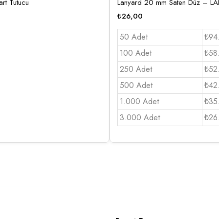
rt Tutucu
Lanyard 20 mm Saten Düz – 
₺
26,00
50 Adet
₺94
100 Adet
₺58
250 Adet
₺52
500 Adet
₺42
1.000 Adet
₺35
3.000 Adet
₺26