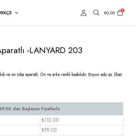
0
ÜRKÇE
₺
0,00
 Aparatlı -LANYARD 203
i ve ön toka aparatlı. Ön ve arka renkli baskılıdır. Boyun askı ipi. Ebat:
₺112.00
₺79.00