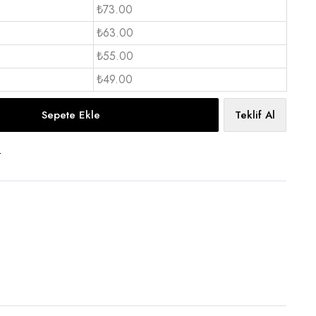
₺73.00
₺63.00
₺55.00
₺49.00
Sepete Ekle
Teklif Al
t