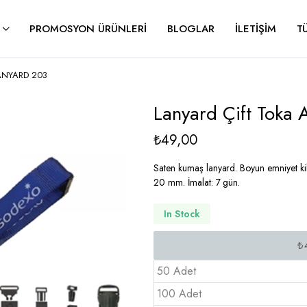
PROMOSYON ÜRÜNLERI
BLOGLAR
İLETIŞIM
T
-LANYARD 203
Lanyard Çift Toka
₺
49,00
Saten kumaş lanyard. Boyun emniyet kilid
20 mm. İmalat: 7 gün.
In Stock
50 Adet
100 Adet