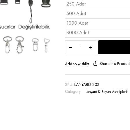
250 Adet
500 Adet
1000 Adet
3000 Adet
Lanyard
Çift
Toka
Aparatlı
Share this Produc
Add to wishlist
-
LANYARD
203
SKU:
LANYARD 203
quantity
Category:
Lanyard & Boyun Askı İpleri