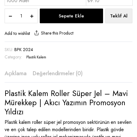
1000 Adet
₺9.10
Plastik
Sepete Ekle
Teklif Al
Kalem
Roller
Süper
Share this Product
Add to wishlist
jel
-
SKU:
BPK 2024
BPK
Category:
2024
Plastik Kalem
quantity
Açıklama
Değerlendirmeler (0)
Plastik Kalem Roller Süper Jel – Mavi
Mürekkep | Akıcı Yazımın Promosyon
Yıldızı
Plastik kalem roller süper jel promosyon sektörünün en sevilen
ve en çok talep edilen modellerinden biridir. Plastik gövde
üzerine ince uçlu roller jel mekanizmasıyla üretilir ve mavi