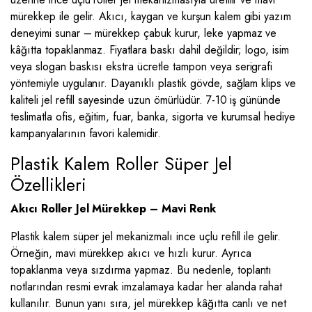
mürekkep ile gelir. Akıcı, kaygan ve kurşun kalem gibi yazım
deneyimi sunar – mürekkep çabuk kurur, leke yapmaz ve
kâğıtta topaklanmaz. Fiyatlara baskı dahil değildir; logo, isim
veya slogan baskısı ekstra ücretle tampon veya serigrafi
yöntemiyle uygulanır. Dayanıklı plastik gövde, sağlam klips ve
kaliteli jel refill sayesinde uzun ömürlüdür. 7-10 iş gününde
teslimatla ofis, eğitim, fuar, banka, sigorta ve kurumsal hediye
kampanyalarının favori kalemidir.
Plastik Kalem Roller Süper Jel
Özellikleri
Akıcı Roller Jel Mürekkep – Mavi Renk
Plastik kalem süper jel mekanizmalı ince uçlu refill ile gelir.
Örneğin, mavi mürekkep akıcı ve hızlı kurur. Ayrıca
topaklanma veya sızdırma yapmaz. Bu nedenle, toplantı
notlarından resmi evrak imzalamaya kadar her alanda rahat
kullanılır. Bunun yanı sıra, jel mürekkep kâğıtta canlı ve net