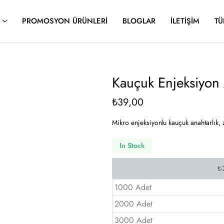
PROMOSYON ÜRÜNLERI
BLOGLAR
İLETIŞIM
TÜ
Kauçuk Enjeksiyon
₺
39,00
Mikro enjeksiyonlu kauçuk anahtarlık, 
In Stock
1000 Adet
2000 Adet
3000 Adet