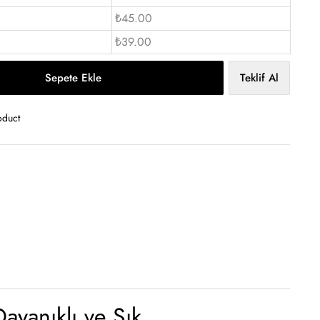
₺45.00
₺39.00
Sepete Ekle
Teklif Al
oduct
ayanıklı ve Şık