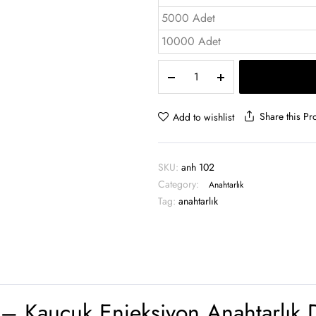
5000 Adet
10000 Adet
Kauçuk
Enjeksiyon
Anahtarlık
-
Share this Pr
Add to wishlist
anh
102
quantity
SKU:
anh 102
Category:
Anahtarlık
Tag:
anahtarlık
– Kauçuk Enjeksiyon Anahtarlık D