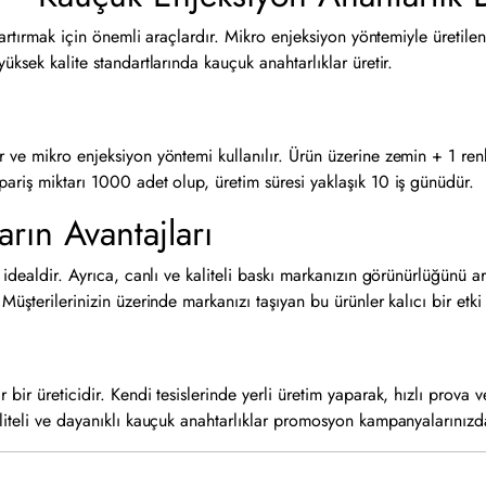
 artırmak için önemli araçlardır. Mikro enjeksiyon yöntemiyle üretile
üksek kalite standartlarında kauçuk anahtarlıklar üretir.
ve mikro enjeksiyon yöntemi kullanılır. Ürün üzerine zemin + 1 renk 
ariş miktarı 1000 adet olup, üretim süresi yaklaşık 10 iş günüdür.
rın Avantajları
idealdir. Ayrıca, canlı ve kaliteli baskı markanızın görünürlüğünü art
üşterilerinizin üzerinde markanızı taşıyan bu ürünler kalıcı bir etki 
bir üreticidir. Kendi tesislerinde yerli üretim yaparak, hızlı prova 
liteli ve dayanıklı kauçuk anahtarlıklar promosyon kampanyalarınızda