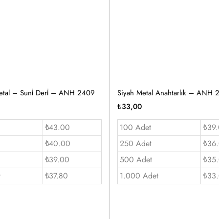
etal – Suni̇ Deri̇ – ANH 2409
Siyah Metal Anahtarlık – ANH 
₺
33,00
₺43.00
100 Adet
₺39
₺40.00
250 Adet
₺36
₺39.00
500 Adet
₺35
t
₺37.80
1.000 Adet
₺33