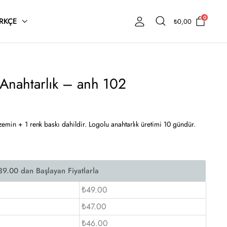
0
RKÇE
₺
0,00
 Anahtarlık – anh 102
zemin + 1 renk baskı dahildir. Logolu anahtarlık üretimi 10 gündür.
₺49.00
₺47.00
₺46.00