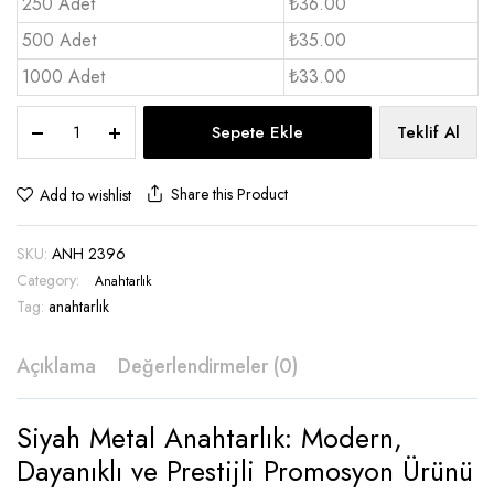
250 Adet
₺36.00
500 Adet
₺35.00
1000 Adet
₺33.00
Siyah
Sepete Ekle
Teklif Al
Metal
Anahtarlık
-
Share this Product
Add to wishlist
ANH
2396
SKU:
ANH 2396
quantity
Category:
Anahtarlık
Tag:
anahtarlık
Açıklama
Değerlendirmeler (0)
Siyah Metal Anahtarlık: Modern,
Dayanıklı ve Prestijli Promosyon Ürünü