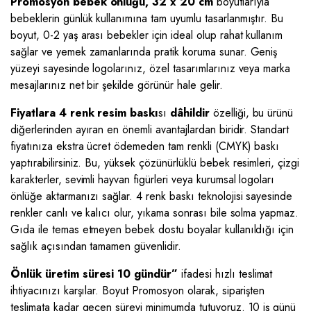
Promosyon bebek önlüğü, 32 x 20 cm
boyutlarıyla
bebeklerin günlük kullanımına tam uyumlu tasarlanmıştır. Bu
boyut, 0-2 yaş arası bebekler için ideal olup rahat kullanım
sağlar ve yemek zamanlarında pratik koruma sunar. Geniş
yüzeyi sayesinde logolarınız, özel tasarımlarınız veya marka
mesajlarınız net bir şekilde görünür hale gelir.
Fiyatlara 4 renk resim baskı
sı
dâhildir
özelliği, bu ürünü
diğerlerinden ayıran en önemli avantajlardan biridir. Standart
fiyatınıza ekstra ücret ödemeden tam renkli (CMYK) baskı
yaptırabilirsiniz. Bu, yüksek çözünürlüklü bebek resimleri, çizgi
karakterler, sevimli hayvan figürleri veya kurumsal logoları
önlüğe aktarmanızı sağlar. 4 renk baskı teknolojisi sayesinde
renkler canlı ve kalıcı olur, yıkama sonrası bile solma yapmaz.
Gıda ile temas etmeyen bebek dostu boyalar kullanıldığı için
sağlık açısından tamamen güvenlidir.
Önlük üretim süresi 10 gündür”
ifadesi hızlı teslimat
ihtiyacınızı karşılar. Boyut Promosyon olarak, siparişten
teslimata kadar geçen süreyi minimumda tutuyoruz. 10 iş günü