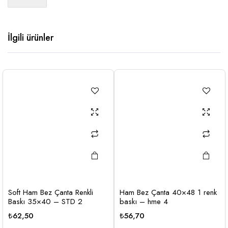
İlgili ürünler
Soft Ham Bez Çanta Renkli
Ham Bez Çanta 40×48 1 renk
Baskı 35×40 – STD 2
baskı – hme 4
₺
62,50
₺
56,70