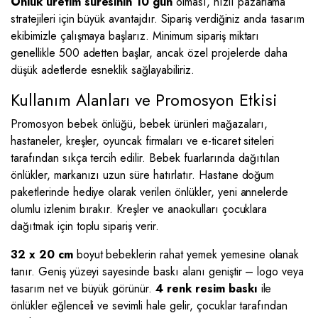
Önlük üretim süresinin 10 gün
olması, hızlı pazarlama
stratejileri için büyük avantajdır. Sipariş verdiğiniz anda tasarım
ekibimizle çalışmaya başlarız. Minimum sipariş miktarı
genellikle 500 adetten başlar, ancak özel projelerde daha
düşük adetlerde esneklik sağlayabiliriz.
Kullanım Alanları ve Promosyon Etkisi
Promosyon bebek önlüğü, bebek ürünleri mağazaları,
hastaneler, kreşler, oyuncak firmaları ve e-ticaret siteleri
tarafından sıkça tercih edilir. Bebek fuarlarında dağıtılan
önlükler, markanızı uzun süre hatırlatır. Hastane doğum
paketlerinde hediye olarak verilen önlükler, yeni annelerde
olumlu izlenim bırakır. Kreşler ve anaokulları çocuklara
dağıtmak için toplu sipariş verir.
32 x 20 cm
boyut bebeklerin rahat yemek yemesine olanak
tanır. Geniş yüzeyi sayesinde baskı alanı geniştir – logo veya
tasarım net ve büyük görünür.
4 renk resim baskı
ile
önlükler eğlenceli ve sevimli hale gelir, çocuklar tarafından