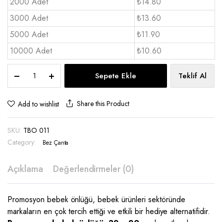
2000 Adet
₺14.80
3000 Adet
₺13.60
5000 Adet
₺11.90
10000 Adet
₺10.60
Bebek
Sepete Ekle
Teklif Al
Önlüğü
-
TBO
Share this Product
Add to wishlist
011
quantity
SKU:
TBO 011
Category:
Bez Çanta
Açıklama
Değerlendirmeler (0)
Promosyon bebek önlüğü, bebek ürünleri sektöründe
markaların en çok tercih ettiği ve etkili bir hediye alternatifidir.