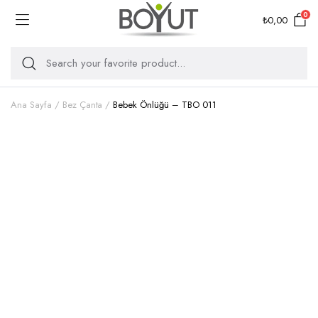
0
₺
0,00
Ana Sayfa
Bez Çanta
Bebek Önlüğü – TBO 011