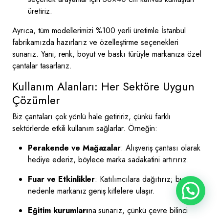
üretiriz.
Ayrıca, tüm modellerimizi %100 yerli üretimle İstanbul
fabrikamızda hazırlarız ve özelleştirme seçenekleri
sunarız. Yani, renk, boyut ve baskı türüyle markanıza özel
çantalar tasarlarız.
Kullanım Alanları: Her Sektöre Uygun
Çözümler
Biz çantaları çok yönlü hale getiririz, çünkü farklı
sektörlerde etkili kullanım sağlarlar. Örneğin:
Perakende ve Mağazalar
: Alışveriş çantası olarak
hediye ederiz, böylece marka sadakatini artırırız.
Fuar ve Etkinlikler
: Katılımcılara dağıtırız; bu
nedenle markanız geniş kitlelere ulaşır.
Eğitim
kurumları
na
sunarız, çünkü çevre bilinci