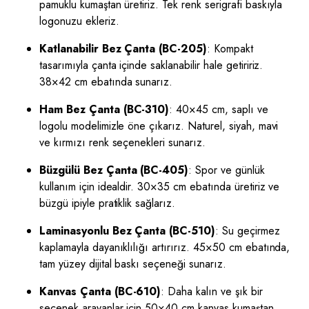
pamuklu kumaştan üretiriz. Tek renk serigrafi baskıyla
logonuzu ekleriz.
Katlanabilir Bez Çanta (BC-205)
: Kompakt
tasarımıyla çanta içinde saklanabilir hale getiririz.
38×42 cm ebatında sunarız.
Ham Bez Çanta (BC-310)
: 40×45 cm, saplı ve
logolu modelimizle öne çıkarız. Naturel, siyah, mavi
ve kırmızı renk seçenekleri sunarız.
Büzgülü Bez Çanta (BC-405)
: Spor ve günlük
kullanım için idealdir. 30×35 cm ebatında üretiriz ve
büzgü ipiyle pratiklik sağlarız.
Laminasyonlu Bez Çanta (BC-510)
: Su geçirmez
kaplamayla dayanıklılığı artırırız. 45×50 cm ebatında,
tam yüzey dijital baskı seçeneği sunarız.
Kanvas Çanta (BC-610)
: Daha kalın ve şık bir
seçenek arayanlar için 50×40 cm kanvas kumaştan