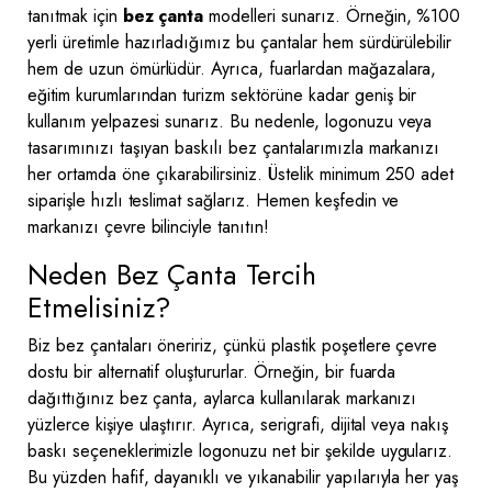
tanıtmak için
bez çanta
modelleri sunarız. Örneğin, %100
yerli üretimle hazırladığımız bu çantalar hem sürdürülebilir
hem de uzun ömürlüdür. Ayrıca, fuarlardan mağazalara,
eğitim kurumlarından turizm sektörüne kadar geniş bir
kullanım yelpazesi sunarız. Bu nedenle, logonuzu veya
tasarımınızı taşıyan baskılı bez çantalarımızla markanızı
her ortamda öne çıkarabilirsiniz. Üstelik minimum 250 adet
siparişle hızlı teslimat sağlarız. Hemen keşfedin ve
markanızı çevre bilinciyle tanıtın!
Neden Bez Çanta Tercih
Etmelisiniz?
Biz bez çantaları öneririz, çünkü plastik poşetlere çevre
dostu bir alternatif oluştururlar. Örneğin, bir fuarda
dağıttığınız bez çanta, aylarca kullanılarak markanızı
yüzlerce kişiye ulaştırır. Ayrıca, serigrafi, dijital veya nakış
baskı seçeneklerimizle logonuzu net bir şekilde uygularız.
Bu yüzden hafif, dayanıklı ve yıkanabilir yapılarıyla her yaş