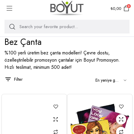
0
₺
0,00
Bez Çanta
%100 yerli üretim bez çanta modelleri! Çevre dostu,
özelleştirilebilir promosyon çantalar için Boyut Promosyon.
Hızlı teslimat, minimum 500 adet!
Filter