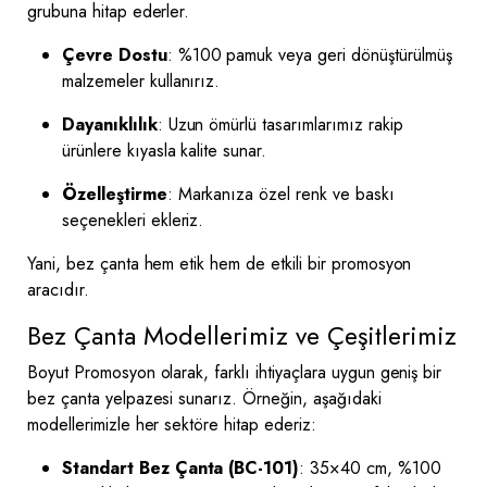
grubuna hitap ederler.
Çevre Dostu
: %100 pamuk veya geri dönüştürülmüş
malzemeler kullanırız.
Dayanıklılık
: Uzun ömürlü tasarımlarımız rakip
ürünlere kıyasla kalite sunar.
Özelleştirme
: Markanıza özel renk ve baskı
seçenekleri ekleriz.
Yani, bez çanta hem etik hem de etkili bir promosyon
aracıdır.
Bez Çanta Modellerimiz ve Çeşitlerimiz
Boyut Promosyon olarak, farklı ihtiyaçlara uygun geniş bir
bez çanta yelpazesi sunarız. Örneğin, aşağıdaki
modellerimizle her sektöre hitap ederiz:
Standart Bez Çanta (BC-101)
: 35×40 cm, %100