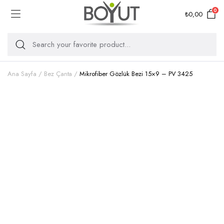
0
₺
0,00
Ana Sayfa
Bez Çanta
Mikrofiber Gözlük Bezi 15×9 – PV 3425