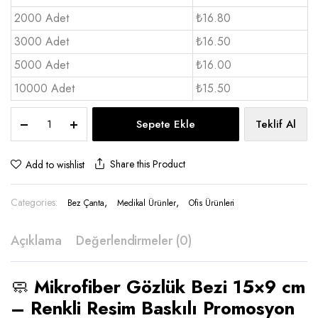
2000 Adet
₺16.80
3000 Adet
₺16.50
5000 Adet
₺16.00
10000 Adet
₺15.50
Mikrofiber
Sepete Ekle
Teklif Al
Gözlük
Bezi
15x9
Share this Product
Add to wishlist
-
PV
Categories:
,
,
3425
Bez Çanta
Medikal Ürünler
Ofis Ürünleri
quantity
Açıklama
Değerlendirmeler (0)
🧼
Mikrofiber Gözlük Bezi
15×9 cm
– Renkli Resim Baskılı Promosyon