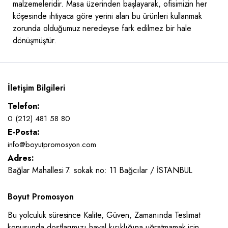
malzemeleridir. Masa üzerinden başlayarak, ofisimizin her
köşesinde ihtiyaca göre yerini alan bu ürünleri kullanmak
zorunda olduğumuz neredeyse fark edilmez bir hale
dönüşmüştür.
İletişim Bilgileri
Telefon:
0 (212) 481 58 80
E-Posta:
info@boyutpromosyon.com
Adres:
Bağlar Mahallesi 7. sokak no: 11 Bağcılar / İSTANBUL
Boyut Promosyon
Bu yolculuk süresince Kalite, Güven, Zamanında Teslimat
konusunda dostlarımızı hayal kırıklığına uğratmamak için