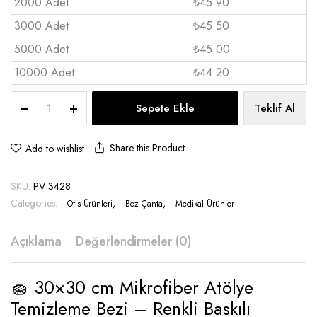
2000 Adet
₺45.90
3000 Adet
₺45.50
5000 Adet
₺45.00
10000 Adet
₺44.20
Mikrofiber
Sepete Ekle
Teklif Al
Bez
30×30
cm
Share this Product
Add to wishlist
-
PV
SKU:
PV 3428
3428
quantity
Categories:
,
,
Ofis Ürünleri
Bez Çanta
Medikal Ürünler
Açıklama
Değerlendirmeler (0)
🧽 30×30 cm Mikrofiber Atölye
Temizleme Bezi – Renkli Baskılı