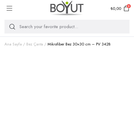
0
₺
0,00
Ana Sayfa
Bez Çanta
Mikrofiber Bez 30×30 cm – PV 3428