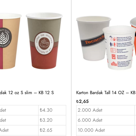
rdak 12 oz S slim – KB 12 S
Karton Bardak Tall 14 OZ – KB
₺
2,65
det
₺4.30
2.000 Adet
det
₺3.20
6.000 Adet
Adet
₺2.65
10.000 Adet