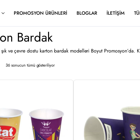
PROMOSYON ÜRÜNLERI
BLOGLAR
İLETIŞIM
TÜ
ton Bardak
, şık ve çevre dostu karton bardak modelleri Boyut Promosyon’da. Ku
En
36 sonucun tümü gösteriliyor
yeniye
göre
sıralandı