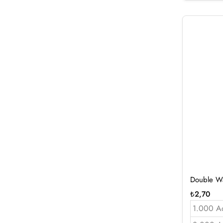
Double Wa
₺
2,70
1.000 A