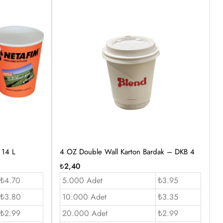
 14 L
4 OZ Double Wall Karton Bardak – DKB 4
₺
2,40
₺4.70
5.000 Adet
₺3.95
₺3.80
10.000 Adet
₺3.35
₺2.99
20.000 Adet
₺2.99