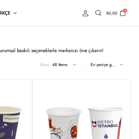
0
RKÇE
₺
0,00
rumsal baskılı seçeneklerle markanızı öne çıkarın!
Show: