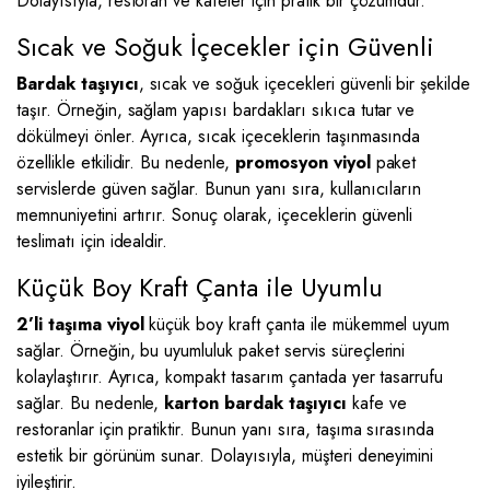
Dolayısıyla, restoran ve kafeler için pratik bir çözümdür.
Sıcak ve Soğuk İçecekler için Güvenli
Bardak taşıyıcı
, sıcak ve soğuk içecekleri güvenli bir şekilde
taşır. Örneğin, sağlam yapısı bardakları sıkıca tutar ve
dökülmeyi önler. Ayrıca, sıcak içeceklerin taşınmasında
özellikle etkilidir. Bu nedenle,
promosyon viyol
paket
servislerde güven sağlar. Bunun yanı sıra, kullanıcıların
memnuniyetini artırır. Sonuç olarak, içeceklerin güvenli
teslimatı için idealdir.
Küçük Boy Kraft Çanta ile Uyumlu
2’li taşıma viyol
küçük boy kraft çanta ile mükemmel uyum
sağlar. Örneğin, bu uyumluluk paket servis süreçlerini
kolaylaştırır. Ayrıca, kompakt tasarım çantada yer tasarrufu
sağlar. Bu nedenle,
karton bardak taşıyıcı
kafe ve
restoranlar için pratiktir. Bunun yanı sıra, taşıma sırasında
estetik bir görünüm sunar. Dolayısıyla, müşteri deneyimini
iyileştirir.