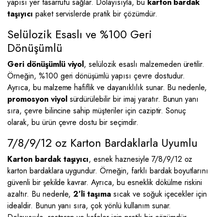
yapısı yer tasarrufu sağlar. Dolayısıyla, bu
karton bardak
taşıyıcı
paket servislerde pratik bir çözümdür.
Selülozik Esaslı ve %100 Geri
Dönüşümlü
Geri dönüşümlü viyol
, selülozik esaslı malzemeden üretilir.
Örneğin, %100 geri dönüşümlü yapısı çevre dostudur.
Ayrıca, bu malzeme hafiflik ve dayanıklılık sunar. Bu nedenle,
promosyon viyol
sürdürülebilir bir imaj yaratır. Bunun yanı
sıra, çevre bilincine sahip müşteriler için caziptir. Sonuç
olarak, bu ürün çevre dostu bir seçimdir.
7/8/9/12 oz Karton Bardaklarla Uyumlu
Karton bardak taşıyıcı
, esnek haznesiyle 7/8/9/12 oz
karton bardaklara uygundur. Örneğin, farklı bardak boyutlarını
güvenli bir şekilde kavrar. Ayrıca, bu esneklik dökülme riskini
azaltır. Bu nedenle,
2’li taşıma
sıcak ve soğuk içecekler için
idealdir. Bunun yanı sıra, çok yönlü kullanım sunar.