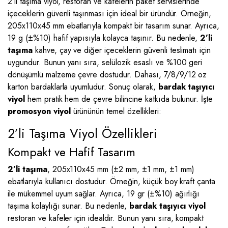
2’li taşıma viyol, restoran ve kafelerin paket servislerinde
içeceklerin güvenli taşınması için ideal bir üründür. Örneğin,
205x110x45 mm ebatlarıyla kompakt bir tasarım sunar. Ayrıca,
19 g (±%10) hafif yapısıyla kolayca taşınır. Bu nedenle,
2’li
taşıma
kahve, çay ve diğer içeceklerin güvenli teslimatı için
uygundur. Bunun yanı sıra, selülozik esaslı ve %100 geri
dönüşümlü malzeme çevre dostudur. Dahası, 7/8/9/12 oz
karton bardaklarla uyumludur. Sonuç olarak,
bardak taşıyıcı
viyol
hem pratik hem de çevre bilincine katkıda bulunur. İşte
promosyon viyol
ürününün temel özellikleri:
2’li Taşıma Viyol Özellikleri
Kompakt ve Hafif Tasarım
2’li taşıma
, 205x110x45 mm (±2 mm, ±1 mm, ±1 mm)
ebatlarıyla kullanıcı dostudur. Örneğin, küçük boy kraft çanta
ile mükemmel uyum sağlar. Ayrıca, 19 gr (±%10) ağırlığı
taşıma kolaylığı sunar. Bu nedenle,
bardak taşıyıcı viyol
restoran ve kafeler için idealdir. Bunun yanı sıra, kompakt