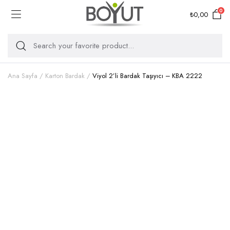
0
₺
0,00
Ana Sayfa
Karton Bardak
Viyol 2’li Bardak Taşıyıcı – KBA 2222