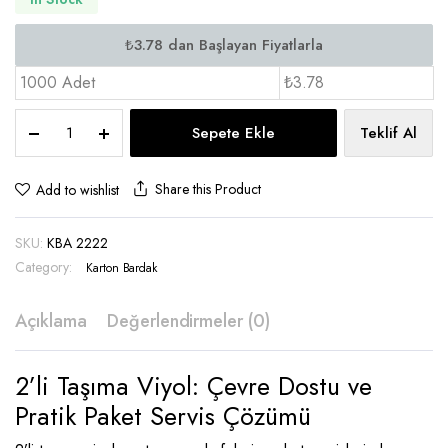
1000 Adet
₺3.78
Viyol
Sepete Ekle
Teklif Al
2'li
Bardak
Taşıyıcı
Share this Product
Add to wishlist
-
KBA
SKU:
KBA 2222
2222
quantity
Category:
Karton Bardak
Açıklama
Değerlendirmeler (0)
2’li Taşıma Viyol: Çevre Dostu ve
Pratik Paket Servis Çözümü